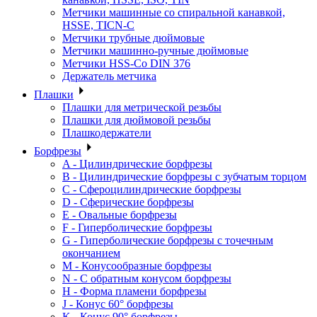
Метчики машинные со спиральной канавкой,
HSSE, TICN-C
Метчики трубные дюймовые
Метчики машинно-ручные дюймовые
Метчики HSS-Co DIN 376
Держатель метчика
Плашки
Плашки для метрической резьбы
Плашки для дюймовой резьбы
Плашкодержатели
Борфрезы
A - Цилиндрические борфрезы
B - Цилиндрические борфрезы с зубчатым торцом
C - Сфероцилиндрические борфрезы
D - Сферические борфрезы
E - Овальные борфрезы
F - Гиперболические борфрезы
G - Гиперболические борфрезы с точечным
окончанием
M - Конусообразные борфрезы
N - С обратным конусом борфрезы
H - Форма пламени борфрезы
J - Конус 60° борфрезы
K - Конус 90° борфрезы