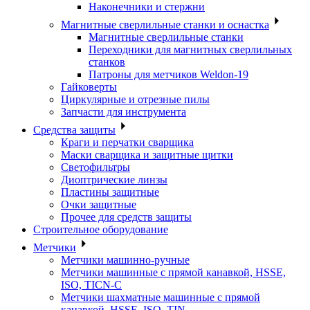
Наконечники и стержни
Магнитные сверлильные станки и оснастка
Магнитные сверлильные станки
Переходники для магнитных сверлильных
станков
Патроны для метчиков Weldon-19
Гайковерты
Циркулярные и отрезные пилы
Запчасти для инструмента
Средства защиты
Краги и перчатки сварщика
Маски сварщика и защитные щитки
Светофильтры
Диоптрические линзы
Пластины защитные
Очки защитные
Прочее для средств защиты
Строительное оборудование
Метчики
Метчики машинно-ручные
Метчики машинные с прямой канавкой, HSSE,
ISO, TICN-C
Метчики шахматные машинные с прямой
канавкой, HSSE, ISO, TIN