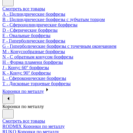
Смотреть все товары
A - Цилиндрические борфрезы
B - Цилиндрические борфрезы с зубчатым торцом
C - Сфероцилиндрические борфрезы
D - Сферические борфрезы
E - Овальные борфрезы
F - Гиперболические борфрезы
G - Гиперболические борфрезы с точечным окончанием
M - Конусообразные борфрезы
N - С обратным конусом борфрезы
H - Форма пламени борфрезы
J - Конус 60° борфрезы
K - Конус 90° борфрезы
L - Сфероконические борфрезы
T - Дисковые торцевые борфрезы
Коронки по металлу
Коронки по металлу
Смотреть все товары
RODMIX Коронки по металлу
RUKO Коронки по металлу