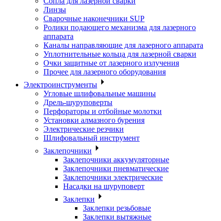
Сопла для лазерной сварки
Линзы
Сварочные наконечники SUP
Ролики подающего механизма для лазерного
аппарата
Каналы направляющие для лазерного аппарата
Уплотнительные кольца для лазерной сварки
Очки защитные от лазерного излучения
Прочее для лазерного оборудования
Электроинструменты
Угловые шлифовальные машины
Дрель-шуруповерты
Перфораторы и отбойные молотки
Установки алмазного бурения
Электрические резчики
Шлифовальный инструмент
Заклепочники
Заклепочники аккумуляторные
Заклепочники пневматические
Заклепочники электрические
Насадки на шуруповерт
Заклепки
Заклепки резьбовые
Заклепки вытяжные