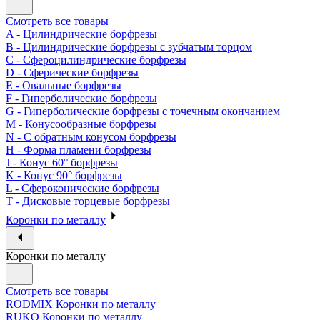
Смотреть все товары
A - Цилиндрические борфрезы
B - Цилиндрические борфрезы с зубчатым торцом
C - Сфероцилиндрические борфрезы
D - Сферические борфрезы
E - Овальные борфрезы
F - Гиперболические борфрезы
G - Гиперболические борфрезы с точечным окончанием
M - Конусообразные борфрезы
N - С обратным конусом борфрезы
H - Форма пламени борфрезы
J - Конус 60° борфрезы
K - Конус 90° борфрезы
L - Сфероконические борфрезы
T - Дисковые торцевые борфрезы
Коронки по металлу
Коронки по металлу
Смотреть все товары
RODMIX Коронки по металлу
RUKO Коронки по металлу