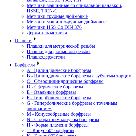
Метчики машинные со спиральной канавкой,
HSSE, TICN-C
Метчики трубные дюймовые
Метчики машинно-ручные дюймовые
Метчики HSS-Co DIN 376
Держатель метчика
Плашки
Плашки для метрической резьбы
Плашки для дюймовой резьбы
Плашкодержатели
Борфрезы
A - Цилиндрические борфрезы
B - Цилиндрические борфрезы с зубчатым торцом
C - Сфероцилиндрические борфрезы
D - Сферические борфрезы
E - Овальные борфрезы
F - Гиперболические борфрезы
G - Гиперболические борфрезы с точечным
окончанием
M - Конусообразные борфрезы
N - С обратным конусом борфрезы
H - Форма пламени борфрезы
J - Конус 60° борфрезы
K - Конус 90° борфрезы