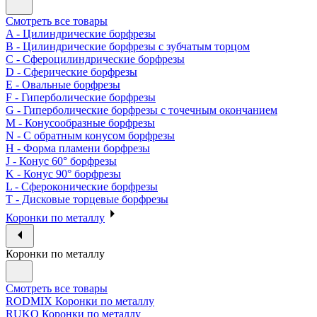
Смотреть все товары
A - Цилиндрические борфрезы
B - Цилиндрические борфрезы с зубчатым торцом
C - Сфероцилиндрические борфрезы
D - Сферические борфрезы
E - Овальные борфрезы
F - Гиперболические борфрезы
G - Гиперболические борфрезы с точечным окончанием
M - Конусообразные борфрезы
N - С обратным конусом борфрезы
H - Форма пламени борфрезы
J - Конус 60° борфрезы
K - Конус 90° борфрезы
L - Сфероконические борфрезы
T - Дисковые торцевые борфрезы
Коронки по металлу
Коронки по металлу
Смотреть все товары
RODMIX Коронки по металлу
RUKO Коронки по металлу