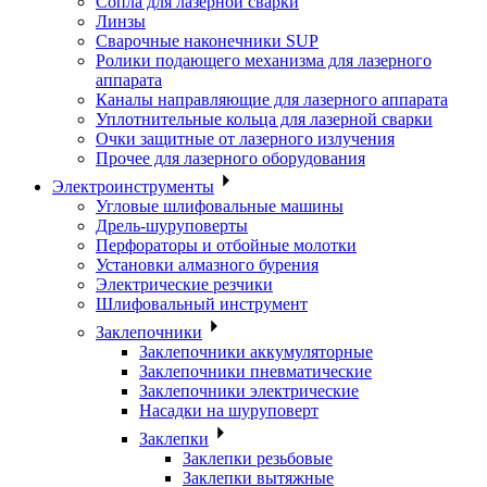
Сопла для лазерной сварки
Линзы
Сварочные наконечники SUP
Ролики подающего механизма для лазерного
аппарата
Каналы направляющие для лазерного аппарата
Уплотнительные кольца для лазерной сварки
Очки защитные от лазерного излучения
Прочее для лазерного оборудования
Электроинструменты
Угловые шлифовальные машины
Дрель-шуруповерты
Перфораторы и отбойные молотки
Установки алмазного бурения
Электрические резчики
Шлифовальный инструмент
Заклепочники
Заклепочники аккумуляторные
Заклепочники пневматические
Заклепочники электрические
Насадки на шуруповерт
Заклепки
Заклепки резьбовые
Заклепки вытяжные