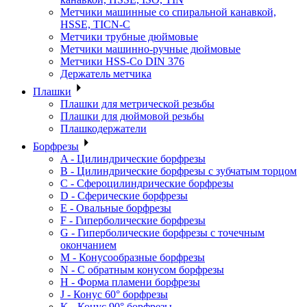
Метчики машинные со спиральной канавкой,
HSSE, TICN-C
Метчики трубные дюймовые
Метчики машинно-ручные дюймовые
Метчики HSS-Co DIN 376
Держатель метчика
Плашки
Плашки для метрической резьбы
Плашки для дюймовой резьбы
Плашкодержатели
Борфрезы
A - Цилиндрические борфрезы
B - Цилиндрические борфрезы с зубчатым торцом
C - Сфероцилиндрические борфрезы
D - Сферические борфрезы
E - Овальные борфрезы
F - Гиперболические борфрезы
G - Гиперболические борфрезы с точечным
окончанием
M - Конусообразные борфрезы
N - С обратным конусом борфрезы
H - Форма пламени борфрезы
J - Конус 60° борфрезы
K - Конус 90° борфрезы