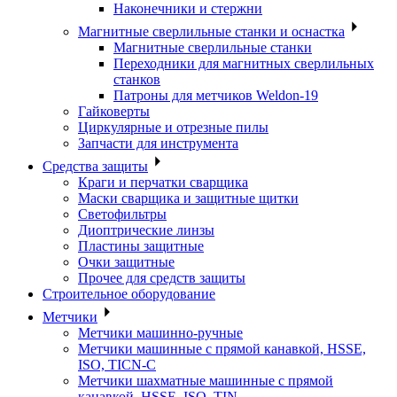
Наконечники и стержни
Магнитные сверлильные станки и оснастка
Магнитные сверлильные станки
Переходники для магнитных сверлильных
станков
Патроны для метчиков Weldon-19
Гайковерты
Циркулярные и отрезные пилы
Запчасти для инструмента
Средства защиты
Краги и перчатки сварщика
Маски сварщика и защитные щитки
Светофильтры
Диоптрические линзы
Пластины защитные
Очки защитные
Прочее для средств защиты
Строительное оборудование
Метчики
Метчики машинно-ручные
Метчики машинные с прямой канавкой, HSSE,
ISO, TICN-C
Метчики шахматные машинные с прямой
канавкой, HSSE, ISO, TIN