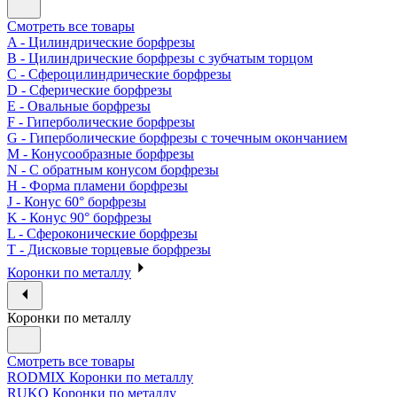
Смотреть все товары
A - Цилиндрические борфрезы
B - Цилиндрические борфрезы с зубчатым торцом
C - Сфероцилиндрические борфрезы
D - Сферические борфрезы
E - Овальные борфрезы
F - Гиперболические борфрезы
G - Гиперболические борфрезы с точечным окончанием
M - Конусообразные борфрезы
N - С обратным конусом борфрезы
H - Форма пламени борфрезы
J - Конус 60° борфрезы
K - Конус 90° борфрезы
L - Сфероконические борфрезы
T - Дисковые торцевые борфрезы
Коронки по металлу
Коронки по металлу
Смотреть все товары
RODMIX Коронки по металлу
RUKO Коронки по металлу