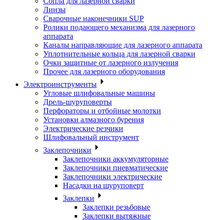
Сопла для лазерной сварки
Линзы
Сварочные наконечники SUP
Ролики подающего механизма для лазерного
аппарата
Каналы направляющие для лазерного аппарата
Уплотнительные кольца для лазерной сварки
Очки защитные от лазерного излучения
Прочее для лазерного оборудования
Электроинструменты
Угловые шлифовальные машины
Дрель-шуруповерты
Перфораторы и отбойные молотки
Установки алмазного бурения
Электрические резчики
Шлифовальный инструмент
Заклепочники
Заклепочники аккумуляторные
Заклепочники пневматические
Заклепочники электрические
Насадки на шуруповерт
Заклепки
Заклепки резьбовые
Заклепки вытяжные