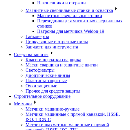
Наконечники и стержни
Магнитные сверлильные станки и оснастка
Магнитные сверлильные станки
Переходники для магнитных сверлильных
станков
Патроны для метчиков Weldon-19
Гайковерты
Циркулярные и отрезные пилы
Запчасти для инструмента
Средства защиты
Краги и перчатки сварщика
Маски сварщика и защитные щитки
Светофильтры
Диоптрические линзы
Пластины защитные
Очки защитные
Прочее для средств защиты
Строительное оборудование
Метчики
Метчики машинно-ручные
Метчики машинные с прямой канавкой, HSSE,
ISO, TICN-C
Метчики шахматные машинные с прямой
канавкой, HSSE, ISO, TIN