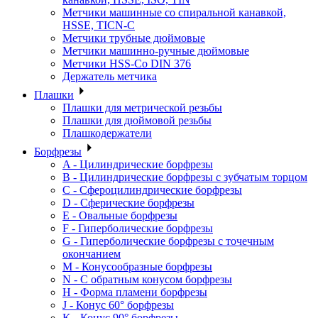
Метчики машинные со спиральной канавкой,
HSSE, TICN-C
Метчики трубные дюймовые
Метчики машинно-ручные дюймовые
Метчики HSS-Co DIN 376
Держатель метчика
Плашки
Плашки для метрической резьбы
Плашки для дюймовой резьбы
Плашкодержатели
Борфрезы
A - Цилиндрические борфрезы
B - Цилиндрические борфрезы с зубчатым торцом
C - Сфероцилиндрические борфрезы
D - Сферические борфрезы
E - Овальные борфрезы
F - Гиперболические борфрезы
G - Гиперболические борфрезы с точечным
окончанием
M - Конусообразные борфрезы
N - С обратным конусом борфрезы
H - Форма пламени борфрезы
J - Конус 60° борфрезы
K - Конус 90° борфрезы