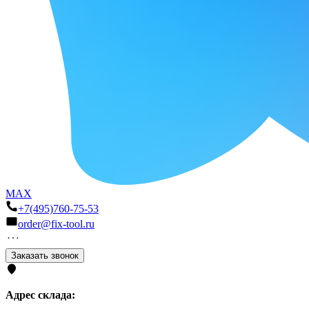
MAX
+7(495)760-75-53
order@fix-tool.ru
Заказать звонок
Адрес склада: