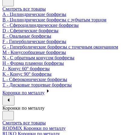
Смотреть все товары
A - Цилиндрические борфрезы
B - Цилиндрические борфрезы с зубчатым торцом
C - Сфероцилиндрические борфрезы
D - Сферические борфрезы
E - Овальные борфрезы
F - Гиперболические борфрезы
G - Гиперболические борфрезы с точечным окончанием
M - Конусообразные борфрезы
N - С обратным конусом борфрезы
H - Форма пламени борфрезы
J - Конус 60° борфрезы
K - Конус 90° борфрезы
L - Сфероконические борфрезы
T - Дисковые торцевые борфрезы
Коронки по металлу
Коронки по металлу
Смотреть все товары
RODMIX Коронки по металлу
RUKO Коронки по металлу