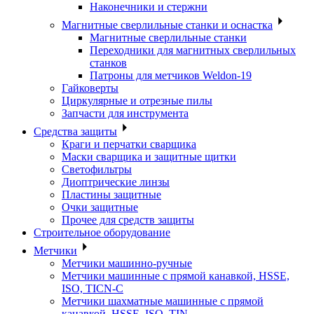
Наконечники и стержни
Магнитные сверлильные станки и оснастка
Магнитные сверлильные станки
Переходники для магнитных сверлильных
станков
Патроны для метчиков Weldon-19
Гайковерты
Циркулярные и отрезные пилы
Запчасти для инструмента
Средства защиты
Краги и перчатки сварщика
Маски сварщика и защитные щитки
Светофильтры
Диоптрические линзы
Пластины защитные
Очки защитные
Прочее для средств защиты
Строительное оборудование
Метчики
Метчики машинно-ручные
Метчики машинные с прямой канавкой, HSSE,
ISO, TICN-C
Метчики шахматные машинные с прямой
канавкой, HSSE, ISO, TIN