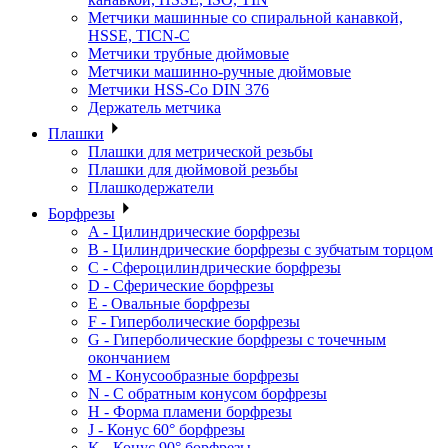
Метчики машинные со спиральной канавкой,
HSSE, TICN-C
Метчики трубные дюймовые
Метчики машинно-ручные дюймовые
Метчики HSS-Co DIN 376
Держатель метчика
Плашки
Плашки для метрической резьбы
Плашки для дюймовой резьбы
Плашкодержатели
Борфрезы
A - Цилиндрические борфрезы
B - Цилиндрические борфрезы с зубчатым торцом
C - Сфероцилиндрические борфрезы
D - Сферические борфрезы
E - Овальные борфрезы
F - Гиперболические борфрезы
G - Гиперболические борфрезы с точечным
окончанием
M - Конусообразные борфрезы
N - С обратным конусом борфрезы
H - Форма пламени борфрезы
J - Конус 60° борфрезы
K - Конус 90° борфрезы