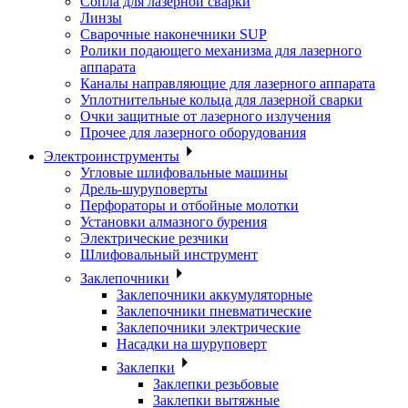
Сопла для лазерной сварки
Линзы
Сварочные наконечники SUP
Ролики подающего механизма для лазерного
аппарата
Каналы направляющие для лазерного аппарата
Уплотнительные кольца для лазерной сварки
Очки защитные от лазерного излучения
Прочее для лазерного оборудования
Электроинструменты
Угловые шлифовальные машины
Дрель-шуруповерты
Перфораторы и отбойные молотки
Установки алмазного бурения
Электрические резчики
Шлифовальный инструмент
Заклепочники
Заклепочники аккумуляторные
Заклепочники пневматические
Заклепочники электрические
Насадки на шуруповерт
Заклепки
Заклепки резьбовые
Заклепки вытяжные