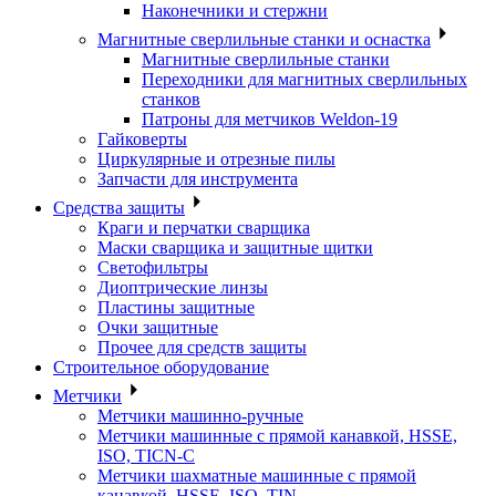
Наконечники и стержни
Магнитные сверлильные станки и оснастка
Магнитные сверлильные станки
Переходники для магнитных сверлильных
станков
Патроны для метчиков Weldon-19
Гайковерты
Циркулярные и отрезные пилы
Запчасти для инструмента
Средства защиты
Краги и перчатки сварщика
Маски сварщика и защитные щитки
Светофильтры
Диоптрические линзы
Пластины защитные
Очки защитные
Прочее для средств защиты
Строительное оборудование
Метчики
Метчики машинно-ручные
Метчики машинные с прямой канавкой, HSSE,
ISO, TICN-C
Метчики шахматные машинные с прямой
канавкой, HSSE, ISO, TIN