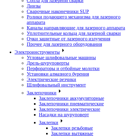
Сопла для лазерной сварки
Линзы
Сварочные наконечники SUP
Ролики подающего механизма для лазерного
аппарата
Каналы направляющие для лазерного аппарата
Уплотнительные кольца для лазерной сварки
Очки защитные от лазерного излучения
Прочее для лазерного оборудования
Электроинструменты
Угловые шлифовальные машины
Дрель-шуруповерты
Перфораторы и отбойные молотки
Установки алмазного бурения
Электрические резчики
Шлифовальный инструмент
Заклепочники
Заклепочники аккумуляторные
Заклепочники пневматические
Заклепочники электрические
Насадки на шуруповерт
Заклепки
Заклепки резьбовые
Заклепки вытяжные