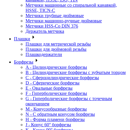
Метчики машинные со спиральной канавкой,
HSSE, TICN-C
Метчики трубные дюймовые
Метчики машинно-ручные дюймовые
Метчики HSS-Co DIN 376
Держатель метчика
Плашки
Плашки для метрической резьбы
Плашки для дюймовой резьбы
Плашкодержатели
Борфрезы
A - Цилиндрические борфрезы
B - Цилиндрические борфрезы с зубчатым торцом
C - Сфероцилиндрические борфрезы
D - Сферические борфрезы
E - Овальные борфрезы
F - Гиперболические борфрезы
G - Гиперболические борфрезы с точечным
окончанием
M - Конусообразные борфрезы
N - С обратным конусом борфрезы
H - Форма пламени борфрезы
J - Конус 60° борфрезы
K - Конус 90° борфрезы