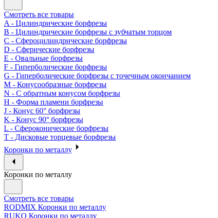
Смотреть все товары
A - Цилиндрические борфрезы
B - Цилиндрические борфрезы с зубчатым торцом
C - Сфероцилиндрические борфрезы
D - Сферические борфрезы
E - Овальные борфрезы
F - Гиперболические борфрезы
G - Гиперболические борфрезы с точечным окончанием
M - Конусообразные борфрезы
N - С обратным конусом борфрезы
H - Форма пламени борфрезы
J - Конус 60° борфрезы
K - Конус 90° борфрезы
L - Сфероконические борфрезы
T - Дисковые торцевые борфрезы
Коронки по металлу
Коронки по металлу
Смотреть все товары
RODMIX Коронки по металлу
RUKO Коронки по металлу