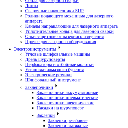
Сопла для лазерной сварки
Линзы
Сварочные наконечники SUP
Ролики подающего механизма для лазерного
аппарата
Каналы направляющие для лазерного аппарата
Уплотнительные кольца для лазерной сварки
Очки защитные от лазерного излучения
Прочее для лазерного оборудования
Электроинструменты
Угловые шлифовальные машины
Дрель-шуруповерты
Перфораторы и отбойные молотки
Установки алмазного бурения
Электрические резчики
Шлифовальный инструмент
Заклепочники
Заклепочники аккумуляторные
Заклепочники пневматические
Заклепочники электрические
Насадки на шуруповерт
Заклепки
Заклепки резьбовые
Заклепки вытяжные