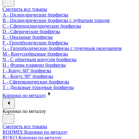
Смотреть все товары
A - Цилиндрические борфрезы
B - Цилиндрические борфрезы с зубчатым торцом
C - Сфероцилиндрические борфрезы
D - Сферические борфрезы
E - Овальные борфрезы
F - Гиперболические борфрезы
G - Гиперболические борфрезы с точечным окончанием
M - Конусообразные борфрезы
N - С обратным конусом борфрезы
H - Форма пламени борфрезы
J - Конус 60° борфрезы
K - Конус 90° борфрезы
L - Сфероконические борфрезы
T - Дисковые торцевые борфрезы
Коронки по металлу
Коронки по металлу
Смотреть все товары
RODMIX Коронки по металлу
RUKO Коронки по металлу