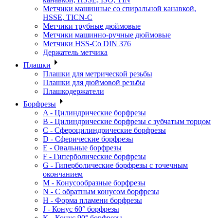
Метчики машинные со спиральной канавкой,
HSSE, TICN-C
Метчики трубные дюймовые
Метчики машинно-ручные дюймовые
Метчики HSS-Co DIN 376
Держатель метчика
Плашки
Плашки для метрической резьбы
Плашки для дюймовой резьбы
Плашкодержатели
Борфрезы
A - Цилиндрические борфрезы
B - Цилиндрические борфрезы с зубчатым торцом
C - Сфероцилиндрические борфрезы
D - Сферические борфрезы
E - Овальные борфрезы
F - Гиперболические борфрезы
G - Гиперболические борфрезы с точечным
окончанием
M - Конусообразные борфрезы
N - С обратным конусом борфрезы
H - Форма пламени борфрезы
J - Конус 60° борфрезы
K - Конус 90° борфрезы