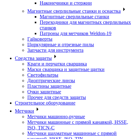
Наконечники и стержни
Магнитные сверлильные станки и оснастка
Магнитные сверлильные станки
Переходники для магнитных сверлильных
станков
Патроны для метчиков Weldon-19
Гайковерты
Циркулярные и отрезные пилы
Запчасти для инструмента
Средства защиты
Краги и перчатки сварщика
Маски сварщика и защитные щитки
Светофильтры
Диоптрические линзы
Пластины защитные
Очки защитные
Прочее для средств защиты
Строительное оборудование
Метчики
Метчики машинно-ручные
Метчики машинные с прямой канавкой, HSSE,
ISO, TICN-C
Метчики шахматные машинные с прямой
канавкой, HSSE, ISO, TIN