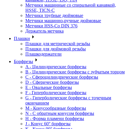
Метчики машинные со спиральной канавкой,
HSSE, TICN-C
Метчики трубные дюймовые
Метчики машинно-ручные дюймовые
Метчики HSS-Co DIN 376
Держатель метчика
Плашки
Плашки для метрической резьбы
Плашки для дюймовой резьбы
Плашкодержатели
Борфрезы
A - Цилиндрические борфрезы
B - Цилиндрические борфрезы с зубчатым торцом
C - Сфероцилиндрические борфрезы
D - Сферические борфрезы
E - Овальные борфрезы
F - Гиперболические борфрезы
G - Гиперболические борфрезы с точечным
окончанием
M - Конусообразные борфрезы
N - С обратным конусом борфрезы
H - Форма пламени борфрезы
J - Конус 60° борфрезы
K - Конус 90° борфрезы