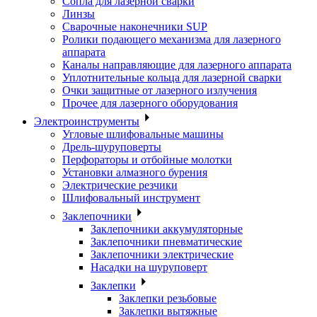
Сопла для лазерной сварки
Линзы
Сварочные наконечники SUP
Ролики подающего механизма для лазерного
аппарата
Каналы направляющие для лазерного аппарата
Уплотнительные кольца для лазерной сварки
Очки защитные от лазерного излучения
Прочее для лазерного оборудования
Электроинструменты
Угловые шлифовальные машины
Дрель-шуруповерты
Перфораторы и отбойные молотки
Установки алмазного бурения
Электрические резчики
Шлифовальный инструмент
Заклепочники
Заклепочники аккумуляторные
Заклепочники пневматические
Заклепочники электрические
Насадки на шуруповерт
Заклепки
Заклепки резьбовые
Заклепки вытяжные