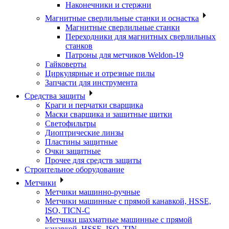
Наконечники и стержни
Магнитные сверлильные станки и оснастка
Магнитные сверлильные станки
Переходники для магнитных сверлильных
станков
Патроны для метчиков Weldon-19
Гайковерты
Циркулярные и отрезные пилы
Запчасти для инструмента
Средства защиты
Краги и перчатки сварщика
Маски сварщика и защитные щитки
Светофильтры
Диоптрические линзы
Пластины защитные
Очки защитные
Прочее для средств защиты
Строительное оборудование
Метчики
Метчики машинно-ручные
Метчики машинные с прямой канавкой, HSSE,
ISO, TICN-C
Метчики шахматные машинные с прямой
канавкой, HSSE, ISO, TIN