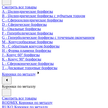
Смотреть все товары
A - Цилиндрические борфрезы
B - Цилиндрические борфрезы с зубчатым торцом
C - Сфероцилиндрические борфрезы
D - Сферические борфрезы
E - Овальные борфрезы
F - Гиперболические борфрезы
G - Гиперболические борфрезы с точечным окончанием
M - Конусообразные борфрезы
N - С обратным конусом борфрезы
H - Форма пламени борфрезы
J - Конус 60° борфрезы
K - Конус 90° борфрезы
L - Сфероконические борфрезы
T - Дисковые торцевые борфрезы
Коронки по металлу
Коронки по металлу
Смотреть все товары
RODMIX Коронки по металлу
RUKO Коронки по металлу