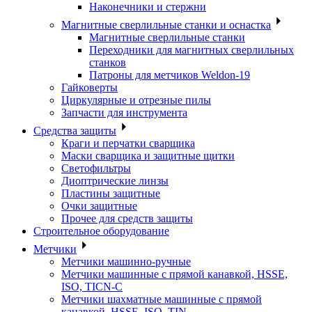
Наконечники и стержни
Магнитные сверлильные станки и оснастка
Магнитные сверлильные станки
Переходники для магнитных сверлильных
станков
Патроны для метчиков Weldon-19
Гайковерты
Циркулярные и отрезные пилы
Запчасти для инструмента
Средства защиты
Краги и перчатки сварщика
Маски сварщика и защитные щитки
Светофильтры
Диоптрические линзы
Пластины защитные
Очки защитные
Прочее для средств защиты
Строительное оборудование
Метчики
Метчики машинно-ручные
Метчики машинные с прямой канавкой, HSSE,
ISO, TICN-C
Метчики шахматные машинные с прямой
канавкой, HSSE, ISO, TIN