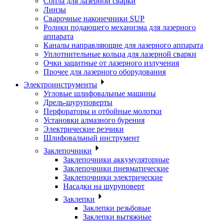
Сопла для лазерной сварки
Линзы
Сварочные наконечники SUP
Ролики подающего механизма для лазерного
аппарата
Каналы направляющие для лазерного аппарата
Уплотнительные кольца для лазерной сварки
Очки защитные от лазерного излучения
Прочее для лазерного оборудования
Электроинструменты
Угловые шлифовальные машины
Дрель-шуруповерты
Перфораторы и отбойные молотки
Установки алмазного бурения
Электрические резчики
Шлифовальный инструмент
Заклепочники
Заклепочники аккумуляторные
Заклепочники пневматические
Заклепочники электрические
Насадки на шуруповерт
Заклепки
Заклепки резьбовые
Заклепки вытяжные