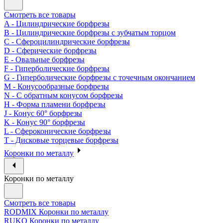
Смотреть все товары
A - Цилиндрические борфрезы
B - Цилиндрические борфрезы с зубчатым торцом
C - Сфероцилиндрические борфрезы
D - Сферические борфрезы
E - Овальные борфрезы
F - Гиперболические борфрезы
G - Гиперболические борфрезы с точечным окончанием
M - Конусообразные борфрезы
N - С обратным конусом борфрезы
H - Форма пламени борфрезы
J - Конус 60° борфрезы
K - Конус 90° борфрезы
L - Сфероконические борфрезы
T - Дисковые торцевые борфрезы
Коронки по металлу
Коронки по металлу
Смотреть все товары
RODMIX Коронки по металлу
RUKO Коронки по металлу