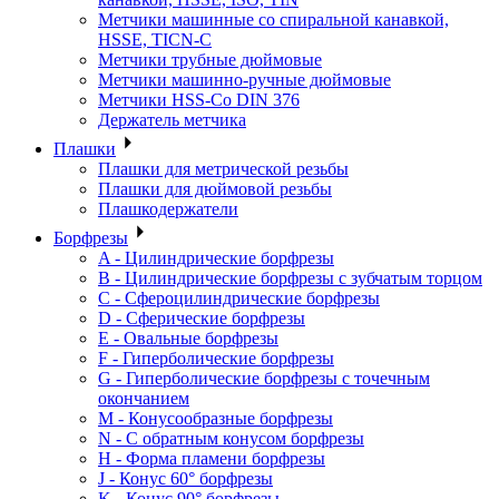
Метчики машинные со спиральной канавкой,
HSSE, TICN-C
Метчики трубные дюймовые
Метчики машинно-ручные дюймовые
Метчики HSS-Co DIN 376
Держатель метчика
Плашки
Плашки для метрической резьбы
Плашки для дюймовой резьбы
Плашкодержатели
Борфрезы
A - Цилиндрические борфрезы
B - Цилиндрические борфрезы с зубчатым торцом
C - Сфероцилиндрические борфрезы
D - Сферические борфрезы
E - Овальные борфрезы
F - Гиперболические борфрезы
G - Гиперболические борфрезы с точечным
окончанием
M - Конусообразные борфрезы
N - С обратным конусом борфрезы
H - Форма пламени борфрезы
J - Конус 60° борфрезы
K - Конус 90° борфрезы