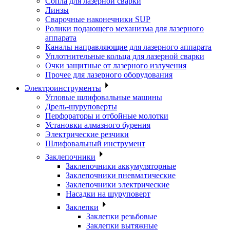
Сопла для лазерной сварки
Линзы
Сварочные наконечники SUP
Ролики подающего механизма для лазерного
аппарата
Каналы направляющие для лазерного аппарата
Уплотнительные кольца для лазерной сварки
Очки защитные от лазерного излучения
Прочее для лазерного оборудования
Электроинструменты
Угловые шлифовальные машины
Дрель-шуруповерты
Перфораторы и отбойные молотки
Установки алмазного бурения
Электрические резчики
Шлифовальный инструмент
Заклепочники
Заклепочники аккумуляторные
Заклепочники пневматические
Заклепочники электрические
Насадки на шуруповерт
Заклепки
Заклепки резьбовые
Заклепки вытяжные