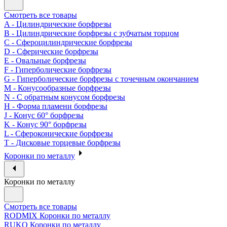
Смотреть все товары
A - Цилиндрические борфрезы
B - Цилиндрические борфрезы с зубчатым торцом
C - Сфероцилиндрические борфрезы
D - Сферические борфрезы
E - Овальные борфрезы
F - Гиперболические борфрезы
G - Гиперболические борфрезы с точечным окончанием
M - Конусообразные борфрезы
N - С обратным конусом борфрезы
H - Форма пламени борфрезы
J - Конус 60° борфрезы
K - Конус 90° борфрезы
L - Сфероконические борфрезы
T - Дисковые торцевые борфрезы
Коронки по металлу
Коронки по металлу
Смотреть все товары
RODMIX Коронки по металлу
RUKO Коронки по металлу