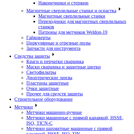
Наконечники и стержни
Магнитные сверлильные станки и оснастка
Магнитные сверлильные станки
Переходники для магнитных сверлильных
станков
Патроны для метчиков Weldon-19
Гайковерты
Циркулярные и отрезные пилы
Запчасти для инструмента
Средства защиты
Краги и перчатки сварщика
Маски сварщика и защитные щитки
Светофильтры
Диоптрические линзы
Пластины защитные
Очки защитные
Прочее для средств защиты
Строительное оборудование
Метчики
Метчики машинно-ручные
Метчики машинные с прямой канавкой, HSSE,
ISO, TICN-C
Метчики шахматные машинные с прямой
канавкой, HSSE, ISO, TIN