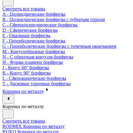
Смотреть все товары
A - Цилиндрические борфрезы
B - Цилиндрические борфрезы с зубчатым торцом
C - Сфероцилиндрические борфрезы
D - Сферические борфрезы
E - Овальные борфрезы
F - Гиперболические борфрезы
G - Гиперболические борфрезы с точечным окончанием
M - Конусообразные борфрезы
N - С обратным конусом борфрезы
H - Форма пламени борфрезы
J - Конус 60° борфрезы
K - Конус 90° борфрезы
L - Сфероконические борфрезы
T - Дисковые торцевые борфрезы
Коронки по металлу
Коронки по металлу
Смотреть все товары
RODMIX Коронки по металлу
RUKO Коронки по металлу