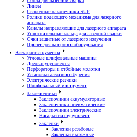
Сопла для лазерной сварки
Линзы
Сварочные наконечники SUP
Ролики подающего механизма для лазерного
аппарата
Каналы направляющие для лазерного аппарата
Уплотнительные кольца для лазерной сварки
Очки защитные от лазерного излучения
Прочее для лазерного оборудования
Электроинструменты
Угловые шлифовальные машины
Дрель-шуруповерты
Перфораторы и отбойные молотки
Установки алмазного бурения
Электрические резчики
Шлифовальный инструмент
Заклепочники
Заклепочники аккумуляторные
Заклепочники пневматические
Заклепочники электрические
Насадки на шуруповерт
Заклепки
Заклепки резьбовые
Заклепки вытяжные