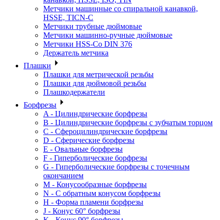
Метчики машинные со спиральной канавкой,
HSSE, TICN-C
Метчики трубные дюймовые
Метчики машинно-ручные дюймовые
Метчики HSS-Co DIN 376
Держатель метчика
Плашки
Плашки для метрической резьбы
Плашки для дюймовой резьбы
Плашкодержатели
Борфрезы
A - Цилиндрические борфрезы
B - Цилиндрические борфрезы с зубчатым торцом
C - Сфероцилиндрические борфрезы
D - Сферические борфрезы
E - Овальные борфрезы
F - Гиперболические борфрезы
G - Гиперболические борфрезы с точечным
окончанием
M - Конусообразные борфрезы
N - С обратным конусом борфрезы
H - Форма пламени борфрезы
J - Конус 60° борфрезы
K - Конус 90° борфрезы