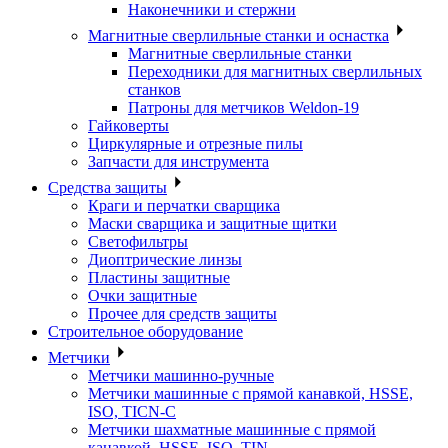
Наконечники и стержни
Магнитные сверлильные станки и оснастка
Магнитные сверлильные станки
Переходники для магнитных сверлильных
станков
Патроны для метчиков Weldon-19
Гайковерты
Циркулярные и отрезные пилы
Запчасти для инструмента
Средства защиты
Краги и перчатки сварщика
Маски сварщика и защитные щитки
Светофильтры
Диоптрические линзы
Пластины защитные
Очки защитные
Прочее для средств защиты
Строительное оборудование
Метчики
Метчики машинно-ручные
Метчики машинные с прямой канавкой, HSSE,
ISO, TICN-C
Метчики шахматные машинные с прямой
канавкой, HSSE, ISO, TIN