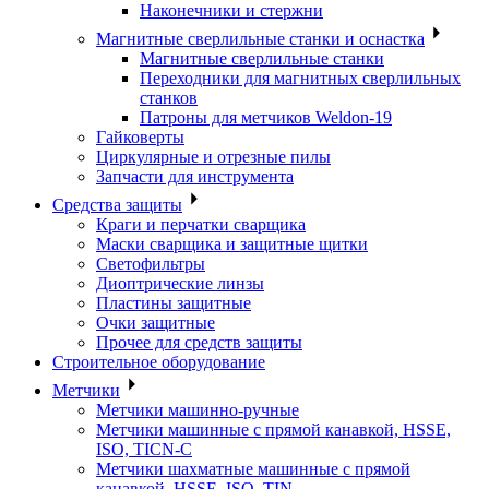
Наконечники и стержни
Магнитные сверлильные станки и оснастка
Магнитные сверлильные станки
Переходники для магнитных сверлильных
станков
Патроны для метчиков Weldon-19
Гайковерты
Циркулярные и отрезные пилы
Запчасти для инструмента
Средства защиты
Краги и перчатки сварщика
Маски сварщика и защитные щитки
Светофильтры
Диоптрические линзы
Пластины защитные
Очки защитные
Прочее для средств защиты
Строительное оборудование
Метчики
Метчики машинно-ручные
Метчики машинные с прямой канавкой, HSSE,
ISO, TICN-C
Метчики шахматные машинные с прямой
канавкой, HSSE, ISO, TIN