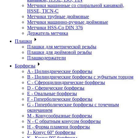
Метчики машинные со спиральной канавкой,
HSSE, TICN-C
Метчики трубные дюймовые
Метчики машинно-ручные дюймовые
Метчики HSS-Co DIN 376
Держатель метчика
Плашки
Плашки для метрической резьбы
Плашки для дюймовой резьбы
Плашкодержатели
Борфрезы
A - Цилиндрические борфрезы
B - Цилиндрические борфрезы с зубчатым торцом
C - Сфероцилиндрические борфрезы
D - Сферические борфрезы
E - Овальные борфрезы
F - Гиперболические борфрезы
G - Гиперболические борфрезы с точечным
окончанием
M - Конусообразные борфрезы
N - С обратным конусом борфрезы
H - Форма пламени борфрезы
J - Конус 60° борфрезы
K - Конус 90° борфрезы