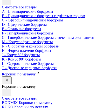
Смотреть все товары
A - Цилиндрические борфрезы
B - Цилиндрические борфрезы с зубчатым торцом
C - Сфероцилиндрические борфрезы
D - Сферические борфрезы
E - Овальные борфрезы
F - Гиперболические борфрезы
G - Гиперболические борфрезы с точечным окончанием
M - Конусообразные борфрезы
N - С обратным конусом борфрезы
H - Форма пламени борфрезы
J - Конус 60° борфрезы
K - Конус 90° борфрезы
L - Сфероконические борфрезы
T - Дисковые торцевые борфрезы
Коронки по металлу
Коронки по металлу
Смотреть все товары
RODMIX Коронки по металлу
RUKO Коронки по металлу