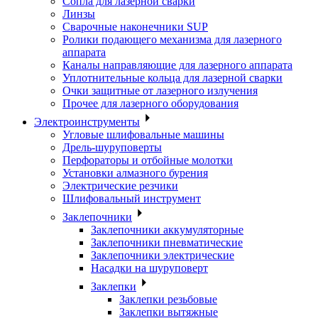
Сопла для лазерной сварки
Линзы
Сварочные наконечники SUP
Ролики подающего механизма для лазерного
аппарата
Каналы направляющие для лазерного аппарата
Уплотнительные кольца для лазерной сварки
Очки защитные от лазерного излучения
Прочее для лазерного оборудования
Электроинструменты
Угловые шлифовальные машины
Дрель-шуруповерты
Перфораторы и отбойные молотки
Установки алмазного бурения
Электрические резчики
Шлифовальный инструмент
Заклепочники
Заклепочники аккумуляторные
Заклепочники пневматические
Заклепочники электрические
Насадки на шуруповерт
Заклепки
Заклепки резьбовые
Заклепки вытяжные