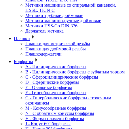
Метчики машинные со спиральной канавкой,
HSSE, TICN-C
Метчики трубные дюймовые
Метчики машинно-ручные дюймовые
Метчики HSS-Co DIN 376
Держатель метчика
Плашки
Плашки для метрической резьбы
Плашки для дюймовой резьбы
Плашкодержатели
Борфрезы
A - Цилиндрические борфрезы
B - Цилиндрические борфрезы с зубчатым торцом
C - Сфероцилиндрические борфрезы
D - Сферические борфрезы
E - Овальные борфрезы
F - Гиперболические борфрезы
G - Гиперболические борфрезы с точечным
окончанием
M - Конусообразные борфрезы
N - С обратным конусом борфрезы
H - Форма пламени борфрезы
J - Конус 60° борфрезы
K - Конус 90° борфрезы