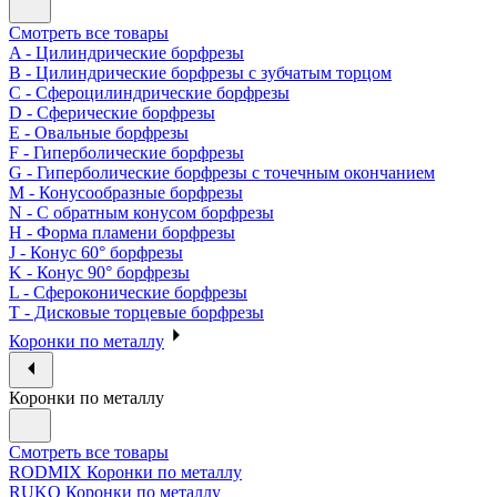
Смотреть все товары
A - Цилиндрические борфрезы
B - Цилиндрические борфрезы с зубчатым торцом
C - Сфероцилиндрические борфрезы
D - Сферические борфрезы
E - Овальные борфрезы
F - Гиперболические борфрезы
G - Гиперболические борфрезы с точечным окончанием
M - Конусообразные борфрезы
N - С обратным конусом борфрезы
H - Форма пламени борфрезы
J - Конус 60° борфрезы
K - Конус 90° борфрезы
L - Сфероконические борфрезы
T - Дисковые торцевые борфрезы
Коронки по металлу
Коронки по металлу
Смотреть все товары
RODMIX Коронки по металлу
RUKO Коронки по металлу