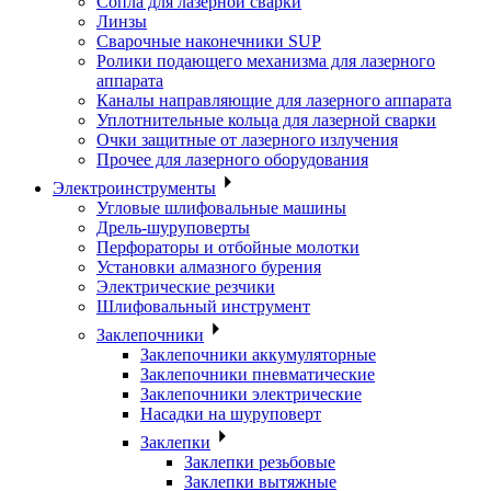
Сопла для лазерной сварки
Линзы
Сварочные наконечники SUP
Ролики подающего механизма для лазерного
аппарата
Каналы направляющие для лазерного аппарата
Уплотнительные кольца для лазерной сварки
Очки защитные от лазерного излучения
Прочее для лазерного оборудования
Электроинструменты
Угловые шлифовальные машины
Дрель-шуруповерты
Перфораторы и отбойные молотки
Установки алмазного бурения
Электрические резчики
Шлифовальный инструмент
Заклепочники
Заклепочники аккумуляторные
Заклепочники пневматические
Заклепочники электрические
Насадки на шуруповерт
Заклепки
Заклепки резьбовые
Заклепки вытяжные