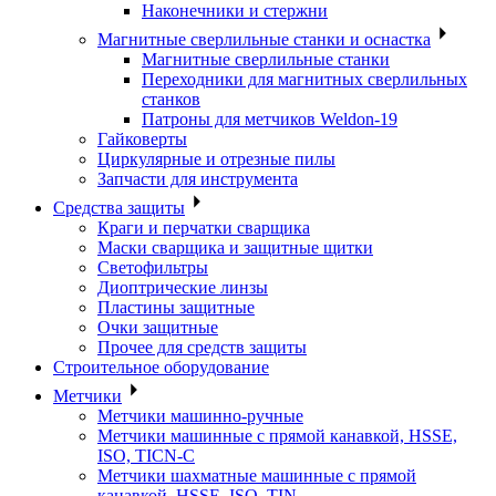
Наконечники и стержни
Магнитные сверлильные станки и оснастка
Магнитные сверлильные станки
Переходники для магнитных сверлильных
станков
Патроны для метчиков Weldon-19
Гайковерты
Циркулярные и отрезные пилы
Запчасти для инструмента
Средства защиты
Краги и перчатки сварщика
Маски сварщика и защитные щитки
Светофильтры
Диоптрические линзы
Пластины защитные
Очки защитные
Прочее для средств защиты
Строительное оборудование
Метчики
Метчики машинно-ручные
Метчики машинные с прямой канавкой, HSSE,
ISO, TICN-C
Метчики шахматные машинные с прямой
канавкой, HSSE, ISO, TIN