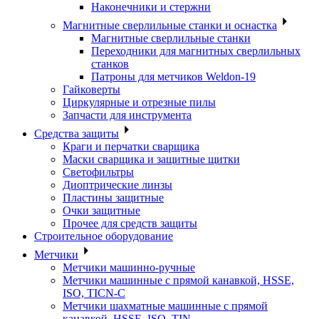
Наконечники и стержни
Магнитные сверлильные станки и оснастка
Магнитные сверлильные станки
Переходники для магнитных сверлильных
станков
Патроны для метчиков Weldon-19
Гайковерты
Циркулярные и отрезные пилы
Запчасти для инструмента
Средства защиты
Краги и перчатки сварщика
Маски сварщика и защитные щитки
Светофильтры
Диоптрические линзы
Пластины защитные
Очки защитные
Прочее для средств защиты
Строительное оборудование
Метчики
Метчики машинно-ручные
Метчики машинные с прямой канавкой, HSSE,
ISO, TICN-C
Метчики шахматные машинные с прямой
канавкой, HSSE, ISO, TIN