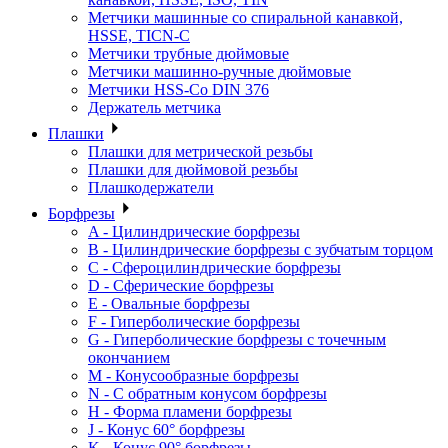
Метчики машинные со спиральной канавкой,
HSSE, TICN-C
Метчики трубные дюймовые
Метчики машинно-ручные дюймовые
Метчики HSS-Co DIN 376
Держатель метчика
Плашки
Плашки для метрической резьбы
Плашки для дюймовой резьбы
Плашкодержатели
Борфрезы
A - Цилиндрические борфрезы
B - Цилиндрические борфрезы с зубчатым торцом
C - Сфероцилиндрические борфрезы
D - Сферические борфрезы
E - Овальные борфрезы
F - Гиперболические борфрезы
G - Гиперболические борфрезы с точечным
окончанием
M - Конусообразные борфрезы
N - С обратным конусом борфрезы
H - Форма пламени борфрезы
J - Конус 60° борфрезы
K - Конус 90° борфрезы