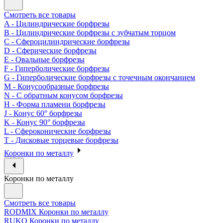
Смотреть все товары
A - Цилиндрические борфрезы
B - Цилиндрические борфрезы с зубчатым торцом
C - Сфероцилиндрические борфрезы
D - Сферические борфрезы
E - Овальные борфрезы
F - Гиперболические борфрезы
G - Гиперболические борфрезы с точечным окончанием
M - Конусообразные борфрезы
N - С обратным конусом борфрезы
H - Форма пламени борфрезы
J - Конус 60° борфрезы
K - Конус 90° борфрезы
L - Сфероконические борфрезы
T - Дисковые торцевые борфрезы
Коронки по металлу
Коронки по металлу
Смотреть все товары
RODMIX Коронки по металлу
RUKO Коронки по металлу