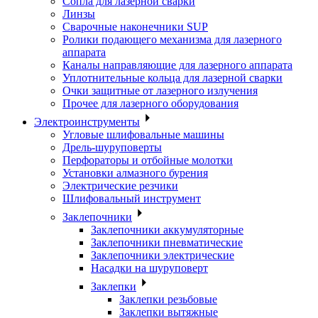
Сопла для лазерной сварки
Линзы
Сварочные наконечники SUP
Ролики подающего механизма для лазерного
аппарата
Каналы направляющие для лазерного аппарата
Уплотнительные кольца для лазерной сварки
Очки защитные от лазерного излучения
Прочее для лазерного оборудования
Электроинструменты
Угловые шлифовальные машины
Дрель-шуруповерты
Перфораторы и отбойные молотки
Установки алмазного бурения
Электрические резчики
Шлифовальный инструмент
Заклепочники
Заклепочники аккумуляторные
Заклепочники пневматические
Заклепочники электрические
Насадки на шуруповерт
Заклепки
Заклепки резьбовые
Заклепки вытяжные