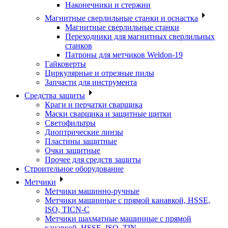
Наконечники и стержни
Магнитные сверлильные станки и оснастка
Магнитные сверлильные станки
Переходники для магнитных сверлильных
станков
Патроны для метчиков Weldon-19
Гайковерты
Циркулярные и отрезные пилы
Запчасти для инструмента
Средства защиты
Краги и перчатки сварщика
Маски сварщика и защитные щитки
Светофильтры
Диоптрические линзы
Пластины защитные
Очки защитные
Прочее для средств защиты
Строительное оборудование
Метчики
Метчики машинно-ручные
Метчики машинные с прямой канавкой, HSSE,
ISO, TICN-C
Метчики шахматные машинные с прямой
канавкой, HSSE, ISO, TIN