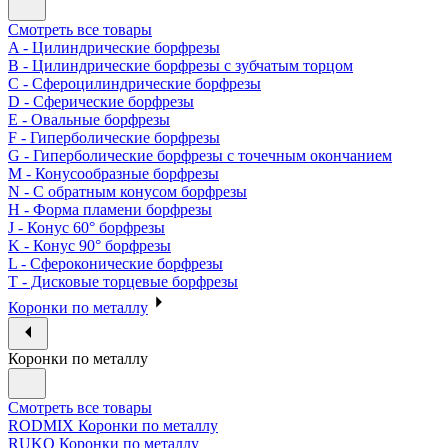
Смотреть все товары
A - Цилиндрические борфрезы
B - Цилиндрические борфрезы с зубчатым торцом
C - Сфероцилиндрические борфрезы
D - Сферические борфрезы
E - Овальные борфрезы
F - Гиперболические борфрезы
G - Гиперболические борфрезы с точечным окончанием
M - Конусообразные борфрезы
N - С обратным конусом борфрезы
H - Форма пламени борфрезы
J - Конус 60° борфрезы
K - Конус 90° борфрезы
L - Сфероконические борфрезы
T - Дисковые торцевые борфрезы
Коронки по металлу
Коронки по металлу
Смотреть все товары
RODMIX Коронки по металлу
RUKO Коронки по металлу