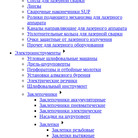
Сопла для лазерной сварки
Линзы
Сварочные наконечники SUP
Ролики подающего механизма для лазерного
аппарата
Каналы направляющие для лазерного аппарата
Уплотнительные кольца для лазерной сварки
Очки защитные от лазерного излучения
Прочее для лазерного оборудования
Электроинструменты
Угловые шлифовальные машины
Дрель-шуруповерты
Перфораторы и отбойные молотки
Установки алмазного бурения
Электрические резчики
Шлифовальный инструмент
Заклепочники
Заклепочники аккумуляторные
Заклепочники пневматические
Заклепочники электрические
Насадки на шуруповерт
Заклепки
Заклепки резьбовые
Заклепки вытяжные