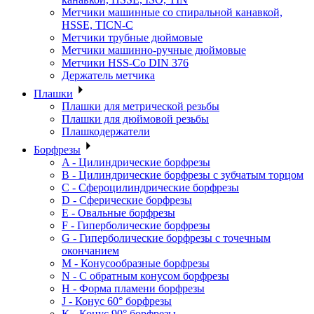
Метчики машинные со спиральной канавкой,
HSSE, TICN-C
Метчики трубные дюймовые
Метчики машинно-ручные дюймовые
Метчики HSS-Co DIN 376
Держатель метчика
Плашки
Плашки для метрической резьбы
Плашки для дюймовой резьбы
Плашкодержатели
Борфрезы
A - Цилиндрические борфрезы
B - Цилиндрические борфрезы с зубчатым торцом
C - Сфероцилиндрические борфрезы
D - Сферические борфрезы
E - Овальные борфрезы
F - Гиперболические борфрезы
G - Гиперболические борфрезы с точечным
окончанием
M - Конусообразные борфрезы
N - С обратным конусом борфрезы
H - Форма пламени борфрезы
J - Конус 60° борфрезы
K - Конус 90° борфрезы