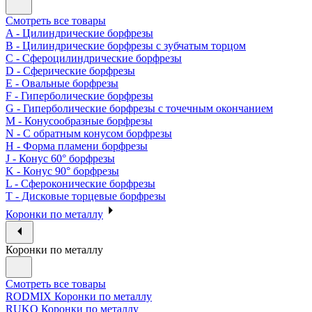
Смотреть все товары
A - Цилиндрические борфрезы
B - Цилиндрические борфрезы с зубчатым торцом
C - Сфероцилиндрические борфрезы
D - Сферические борфрезы
E - Овальные борфрезы
F - Гиперболические борфрезы
G - Гиперболические борфрезы с точечным окончанием
M - Конусообразные борфрезы
N - С обратным конусом борфрезы
H - Форма пламени борфрезы
J - Конус 60° борфрезы
K - Конус 90° борфрезы
L - Сфероконические борфрезы
T - Дисковые торцевые борфрезы
Коронки по металлу
Коронки по металлу
Смотреть все товары
RODMIX Коронки по металлу
RUKO Коронки по металлу