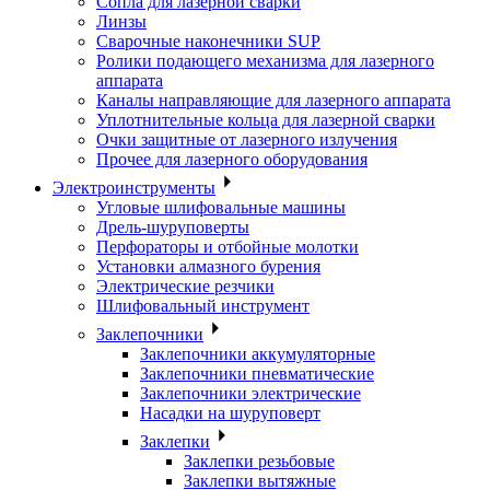
Сопла для лазерной сварки
Линзы
Сварочные наконечники SUP
Ролики подающего механизма для лазерного
аппарата
Каналы направляющие для лазерного аппарата
Уплотнительные кольца для лазерной сварки
Очки защитные от лазерного излучения
Прочее для лазерного оборудования
Электроинструменты
Угловые шлифовальные машины
Дрель-шуруповерты
Перфораторы и отбойные молотки
Установки алмазного бурения
Электрические резчики
Шлифовальный инструмент
Заклепочники
Заклепочники аккумуляторные
Заклепочники пневматические
Заклепочники электрические
Насадки на шуруповерт
Заклепки
Заклепки резьбовые
Заклепки вытяжные