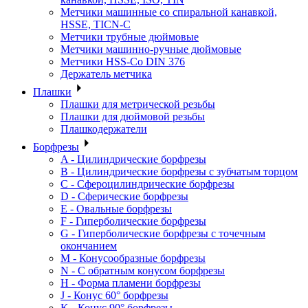
Метчики машинные со спиральной канавкой,
HSSE, TICN-C
Метчики трубные дюймовые
Метчики машинно-ручные дюймовые
Метчики HSS-Co DIN 376
Держатель метчика
Плашки
Плашки для метрической резьбы
Плашки для дюймовой резьбы
Плашкодержатели
Борфрезы
A - Цилиндрические борфрезы
B - Цилиндрические борфрезы с зубчатым торцом
C - Сфероцилиндрические борфрезы
D - Сферические борфрезы
E - Овальные борфрезы
F - Гиперболические борфрезы
G - Гиперболические борфрезы с точечным
окончанием
M - Конусообразные борфрезы
N - С обратным конусом борфрезы
H - Форма пламени борфрезы
J - Конус 60° борфрезы
K - Конус 90° борфрезы