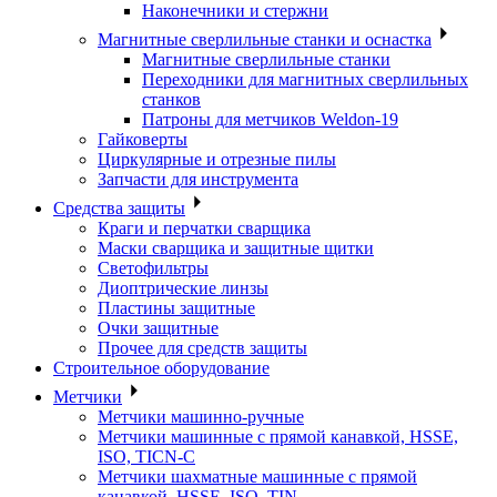
Наконечники и стержни
Магнитные сверлильные станки и оснастка
Магнитные сверлильные станки
Переходники для магнитных сверлильных
станков
Патроны для метчиков Weldon-19
Гайковерты
Циркулярные и отрезные пилы
Запчасти для инструмента
Средства защиты
Краги и перчатки сварщика
Маски сварщика и защитные щитки
Светофильтры
Диоптрические линзы
Пластины защитные
Очки защитные
Прочее для средств защиты
Строительное оборудование
Метчики
Метчики машинно-ручные
Метчики машинные с прямой канавкой, HSSE,
ISO, TICN-C
Метчики шахматные машинные с прямой
канавкой, HSSE, ISO, TIN