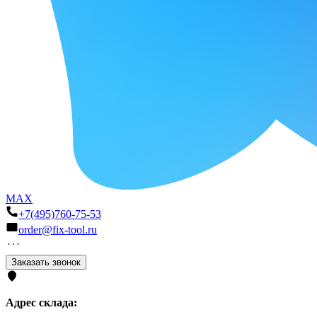
MAX
+7(495)760-75-53
order@fix-tool.ru
Заказать звонок
Адрес склада: