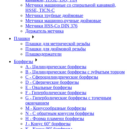
Метчики машинные со спиральной канавкой,
HSSE, TICN-C
Метчики трубные дюймовые
Метчики машинно-ручные дюймовые
Метчики HSS-Co DIN 376
Держатель метчика
Плашки
Плашки для метрической резьбы
Плашки для дюймовой резьбы
Плашкодержатели
Борфрезы
A - Цилиндрические борфрезы
B - Цилиндрические борфрезы с зубчатым торцом
C - Сфероцилиндрические борфрезы
D - Сферические борфрезы
E - Овальные борфрезы
F - Гиперболические борфрезы
G - Гиперболические борфрезы с точечным
окончанием
M - Конусообразные борфрезы
N - С обратным конусом борфрезы
H - Форма пламени борфрезы
J - Конус 60° борфрезы
K - Конус 90° борфрезы