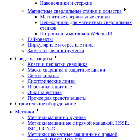
Наконечники и стержни
Магнитные сверлильные станки и оснастка
Магнитные сверлильные станки
Переходники для магнитных сверлильных
станков
Патроны для метчиков Weldon-19
Гайковерты
Циркулярные и отрезные пилы
Запчасти для инструмента
Средства защиты
Краги и перчатки сварщика
Маски сварщика и защитные щитки
Светофильтры
Диоптрические линзы
Пластины защитные
Очки защитные
Прочее для средств защиты
Строительное оборудование
Метчики
Метчики машинно-ручные
Метчики машинные с прямой канавкой, HSSE,
ISO, TICN-C
Метчики шахматные машинные с прямой
канавкой, HSSE, ISO, TIN