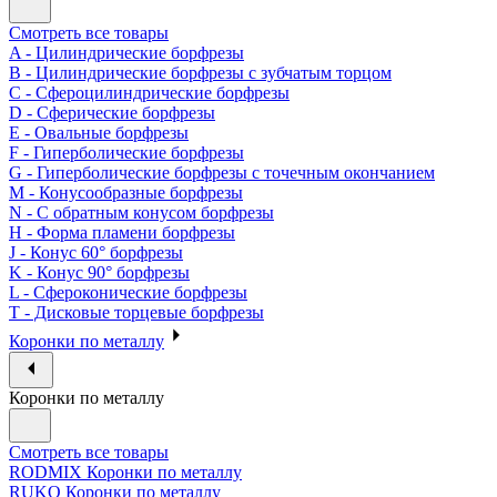
Смотреть все товары
A - Цилиндрические борфрезы
B - Цилиндрические борфрезы с зубчатым торцом
C - Сфероцилиндрические борфрезы
D - Сферические борфрезы
E - Овальные борфрезы
F - Гиперболические борфрезы
G - Гиперболические борфрезы с точечным окончанием
M - Конусообразные борфрезы
N - С обратным конусом борфрезы
H - Форма пламени борфрезы
J - Конус 60° борфрезы
K - Конус 90° борфрезы
L - Сфероконические борфрезы
T - Дисковые торцевые борфрезы
Коронки по металлу
Коронки по металлу
Смотреть все товары
RODMIX Коронки по металлу
RUKO Коронки по металлу