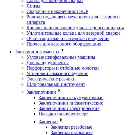
Сопла для лазерной сварки
Линзы
Сварочные наконечники SUP
Ролики подающего механизма для лазерного
аппарата
Каналы направляющие для лазерного аппарата
Уплотнительные кольца для лазерной сварки
Очки защитные от лазерного излучения
Прочее для лазерного оборудования
Электроинструменты
Угловые шлифовальные машины
Дрель-шуруповерты
Перфораторы и отбойные молотки
Установки алмазного бурения
Электрические резчики
Шлифовальный инструмент
Заклепочники
Заклепочники аккумуляторные
Заклепочники пневматические
Заклепочники электрические
Насадки на шуруповерт
Заклепки
Заклепки резьбовые
Заклепки вытяжные