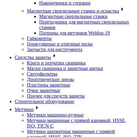
Наконечники и стержни
Магнитные сверлильные станки и оснастка
Магнитные сверлильные станки
Переходники для магнитных сверлильных
станков
Патроны для метчиков Weldon-19
Гайковерты
Циркулярные и отрезные пилы
Запчасти для инструмента
Средства защиты
Краги и перчатки сварщика
Маски сварщика и защитные щитки
Светофильтры
Диоптрические линзы
Пластины защитные
Очки защитные
Прочее для средств защиты
Строительное оборудование
Метчики
Метчики машинно-ручные
Метчики машинные с прямой канавкой, HSSE,
ISO, TICN-C
Метчики шахматные машинные с прямой
канавкой, HSSE, ISO, TIN