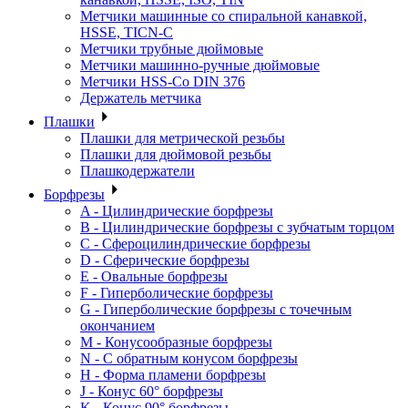
Метчики машинные со спиральной канавкой,
HSSE, TICN-C
Метчики трубные дюймовые
Метчики машинно-ручные дюймовые
Метчики HSS-Co DIN 376
Держатель метчика
Плашки
Плашки для метрической резьбы
Плашки для дюймовой резьбы
Плашкодержатели
Борфрезы
A - Цилиндрические борфрезы
B - Цилиндрические борфрезы с зубчатым торцом
C - Сфероцилиндрические борфрезы
D - Сферические борфрезы
E - Овальные борфрезы
F - Гиперболические борфрезы
G - Гиперболические борфрезы с точечным
окончанием
M - Конусообразные борфрезы
N - С обратным конусом борфрезы
H - Форма пламени борфрезы
J - Конус 60° борфрезы
K - Конус 90° борфрезы