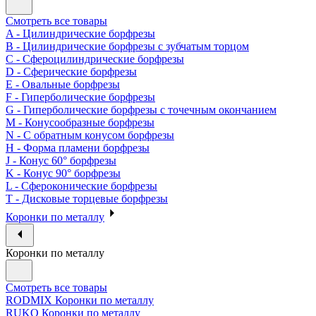
Смотреть все товары
A - Цилиндрические борфрезы
B - Цилиндрические борфрезы с зубчатым торцом
C - Сфероцилиндрические борфрезы
D - Сферические борфрезы
E - Овальные борфрезы
F - Гиперболические борфрезы
G - Гиперболические борфрезы с точечным окончанием
M - Конусообразные борфрезы
N - С обратным конусом борфрезы
H - Форма пламени борфрезы
J - Конус 60° борфрезы
K - Конус 90° борфрезы
L - Сфероконические борфрезы
T - Дисковые торцевые борфрезы
Коронки по металлу
Коронки по металлу
Смотреть все товары
RODMIX Коронки по металлу
RUKO Коронки по металлу