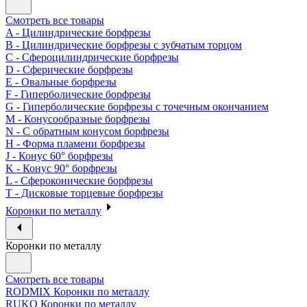
Смотреть все товары
A - Цилиндрические борфрезы
B - Цилиндрические борфрезы с зубчатым торцом
C - Сфероцилиндрические борфрезы
D - Сферические борфрезы
E - Овальные борфрезы
F - Гиперболические борфрезы
G - Гиперболические борфрезы с точечным окончанием
M - Конусообразные борфрезы
N - С обратным конусом борфрезы
H - Форма пламени борфрезы
J - Конус 60° борфрезы
K - Конус 90° борфрезы
L - Сфероконические борфрезы
T - Дисковые торцевые борфрезы
Коронки по металлу
Коронки по металлу
Смотреть все товары
RODMIX Коронки по металлу
RUKO Коронки по металлу