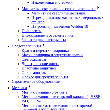
Наконечники и стержни
Магнитные сверлильные станки и оснастка
Магнитные сверлильные станки
Переходники для магнитных сверлильных
станков
Патроны для метчиков Weldon-19
Гайковерты
Циркулярные и отрезные пилы
Запчасти для инструмента
Средства защиты
Краги и перчатки сварщика
Маски сварщика и защитные щитки
Светофильтры
Диоптрические линзы
Пластины защитные
Очки защитные
Прочее для средств защиты
Строительное оборудование
Метчики
Метчики машинно-ручные
Метчики машинные с прямой канавкой, HSSE,
ISO, TICN-C
Метчики шахматные машинные с прямой
канавкой, HSSE, ISO, TIN