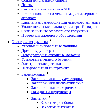
Сопла для лазерной сварки
Линзы
Сварочные наконечники SUP
Ролики подающего механизма для лазерного
аппарата
Каналы направляющие для лазерного аппарата
Уплотнительные кольца для лазерной сварки
Очки защитные от лазерного излучения
Прочее для лазерного оборудования
Электроинструменты
Угловые шлифовальные машины
Дрель-шуруповерты
Перфораторы и отбойные молотки
Установки алмазного бурения
Электрические резчики
Шлифовальный инструмент
Заклепочники
Заклепочники аккумуляторные
Заклепочники пневматические
Заклепочники электрические
Насадки на шуруповерт
Заклепки
Заклепки резьбовые
Заклепки вытяжные