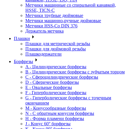
Метчики машинные со спиральной канавкой,
HSSE, TICN-C
Метчики трубные дюймовые
Метчики машинно-ручные дюймовые
Метчики HSS-Co DIN 376
Держатель метчика
Плашки
Плашки для метрической резьбы
Плашки для дюймовой резьбы
Плашкодержатели
Борфрезы
A - Цилиндрические борфрезы
B - Цилиндрические борфрезы с зубчатым торцом
C - Сфероцилиндрические борфрезы
D - Сферические борфрезы
E - Овальные борфрезы
F - Гиперболические борфрезы
G - Гиперболические борфрезы с точечным
окончанием
M - Конусообразные борфрезы
N - С обратным конусом борфрезы
H - Форма пламени борфрезы
J - Конус 60° борфрезы
K - Конус 90° борфрезы