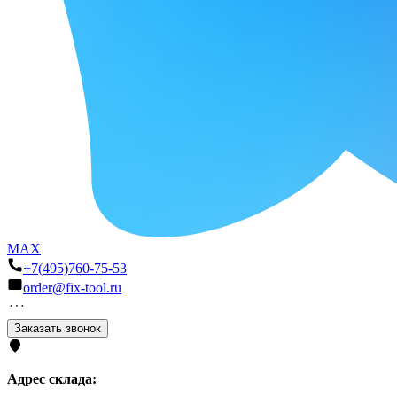
MAX
+7(495)760-75-53
order@fix-tool.ru
Заказать звонок
Адрес склада: