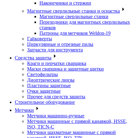
Наконечники и стержни
Магнитные сверлильные станки и оснастка
Магнитные сверлильные станки
Переходники для магнитных сверлильных
станков
Патроны для метчиков Weldon-19
Гайковерты
Циркулярные и отрезные пилы
Запчасти для инструмента
Средства защиты
Краги и перчатки сварщика
Маски сварщика и защитные щитки
Светофильтры
Диоптрические линзы
Пластины защитные
Очки защитные
Прочее для средств защиты
Строительное оборудование
Метчики
Метчики машинно-ручные
Метчики машинные с прямой канавкой, HSSE,
ISO, TICN-C
Метчики шахматные машинные с прямой
канавкой, HSSE, ISO, TIN