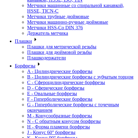
Метчики машинные со спиральной канавкой,
HSSE, TICN-C
Метчики трубные дюймовые
Метчики машинно-ручные дюймовые
Метчики HSS-Co DIN 376
Держатель метчика
Плашки
Плашки для метрической резьбы
Плашки для дюймовой резьбы
Плашкодержатели
Борфрезы
A - Цилиндрические борфрезы
B - Цилиндрические борфрезы с зубчатым торцом
C - Сфероцилиндрические борфрезы
D - Сферические борфрезы
E - Овальные борфрезы
F - Гиперболические борфрезы
G - Гиперболические борфрезы с точечным
окончанием
M - Конусообразные борфрезы
N - С обратным конусом борфрезы
H - Форма пламени борфрезы
J - Конус 60° борфрезы
K - Конус 90° борфрезы