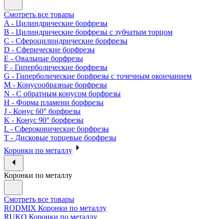
Смотреть все товары
A - Цилиндрические борфрезы
B - Цилиндрические борфрезы с зубчатым торцом
C - Сфероцилиндрические борфрезы
D - Сферические борфрезы
E - Овальные борфрезы
F - Гиперболические борфрезы
G - Гиперболические борфрезы с точечным окончанием
M - Конусообразные борфрезы
N - С обратным конусом борфрезы
H - Форма пламени борфрезы
J - Конус 60° борфрезы
K - Конус 90° борфрезы
L - Сфероконические борфрезы
T - Дисковые торцевые борфрезы
Коронки по металлу
Коронки по металлу
Смотреть все товары
RODMIX Коронки по металлу
RUKO Коронки по металлу