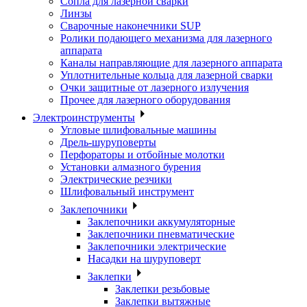
Сопла для лазерной сварки
Линзы
Сварочные наконечники SUP
Ролики подающего механизма для лазерного
аппарата
Каналы направляющие для лазерного аппарата
Уплотнительные кольца для лазерной сварки
Очки защитные от лазерного излучения
Прочее для лазерного оборудования
Электроинструменты
Угловые шлифовальные машины
Дрель-шуруповерты
Перфораторы и отбойные молотки
Установки алмазного бурения
Электрические резчики
Шлифовальный инструмент
Заклепочники
Заклепочники аккумуляторные
Заклепочники пневматические
Заклепочники электрические
Насадки на шуруповерт
Заклепки
Заклепки резьбовые
Заклепки вытяжные