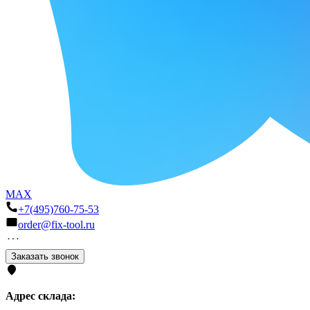
MAX
+7(495)760-75-53
order@fix-tool.ru
Заказать звонок
Адрес склада: