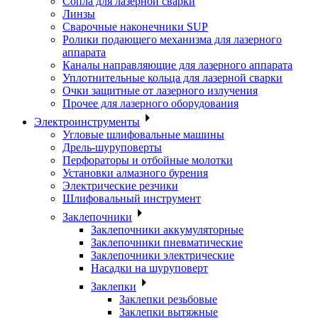
Сопла для лазерной сварки
Линзы
Сварочные наконечники SUP
Ролики подающего механизма для лазерного
аппарата
Каналы направляющие для лазерного аппарата
Уплотнительные кольца для лазерной сварки
Очки защитные от лазерного излучения
Прочее для лазерного оборудования
Электроинструменты
Угловые шлифовальные машины
Дрель-шуруповерты
Перфораторы и отбойные молотки
Установки алмазного бурения
Электрические резчики
Шлифовальный инструмент
Заклепочники
Заклепочники аккумуляторные
Заклепочники пневматические
Заклепочники электрические
Насадки на шуруповерт
Заклепки
Заклепки резьбовые
Заклепки вытяжные