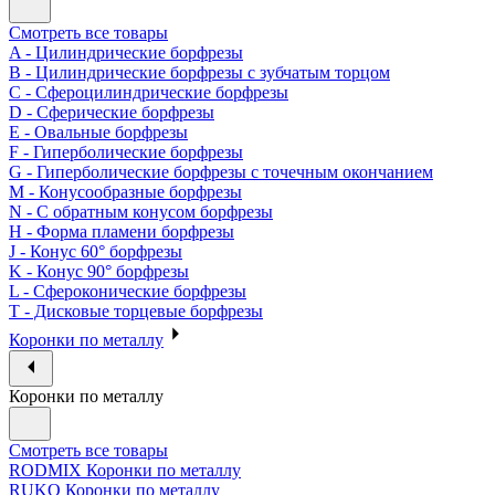
Смотреть все товары
A - Цилиндрические борфрезы
B - Цилиндрические борфрезы с зубчатым торцом
C - Сфероцилиндрические борфрезы
D - Сферические борфрезы
E - Овальные борфрезы
F - Гиперболические борфрезы
G - Гиперболические борфрезы с точечным окончанием
M - Конусообразные борфрезы
N - С обратным конусом борфрезы
H - Форма пламени борфрезы
J - Конус 60° борфрезы
K - Конус 90° борфрезы
L - Сфероконические борфрезы
T - Дисковые торцевые борфрезы
Коронки по металлу
Коронки по металлу
Смотреть все товары
RODMIX Коронки по металлу
RUKO Коронки по металлу