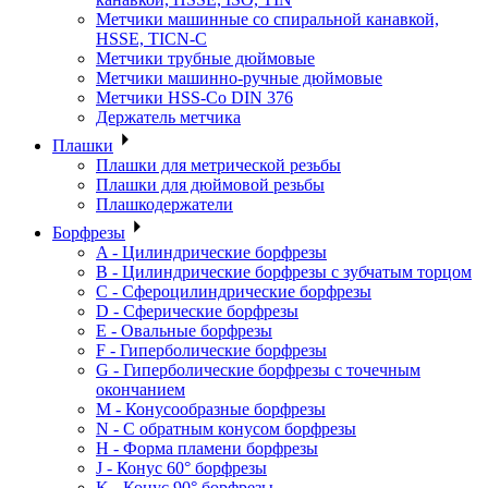
Метчики машинные со спиральной канавкой,
HSSE, TICN-C
Метчики трубные дюймовые
Метчики машинно-ручные дюймовые
Метчики HSS-Co DIN 376
Держатель метчика
Плашки
Плашки для метрической резьбы
Плашки для дюймовой резьбы
Плашкодержатели
Борфрезы
A - Цилиндрические борфрезы
B - Цилиндрические борфрезы с зубчатым торцом
C - Сфероцилиндрические борфрезы
D - Сферические борфрезы
E - Овальные борфрезы
F - Гиперболические борфрезы
G - Гиперболические борфрезы с точечным
окончанием
M - Конусообразные борфрезы
N - С обратным конусом борфрезы
H - Форма пламени борфрезы
J - Конус 60° борфрезы
K - Конус 90° борфрезы