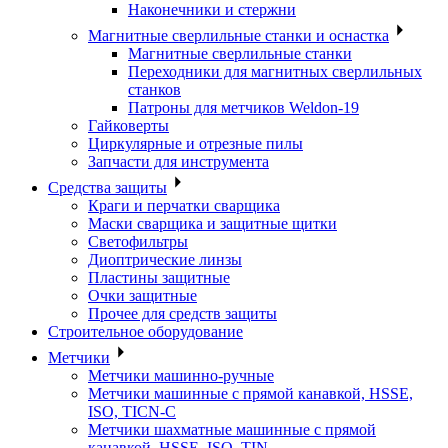
Наконечники и стержни
Магнитные сверлильные станки и оснастка
Магнитные сверлильные станки
Переходники для магнитных сверлильных
станков
Патроны для метчиков Weldon-19
Гайковерты
Циркулярные и отрезные пилы
Запчасти для инструмента
Средства защиты
Краги и перчатки сварщика
Маски сварщика и защитные щитки
Светофильтры
Диоптрические линзы
Пластины защитные
Очки защитные
Прочее для средств защиты
Строительное оборудование
Метчики
Метчики машинно-ручные
Метчики машинные с прямой канавкой, HSSE,
ISO, TICN-C
Метчики шахматные машинные с прямой
канавкой, HSSE, ISO, TIN