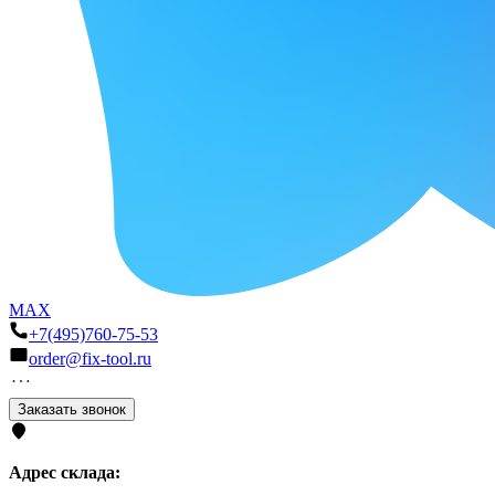
MAX
+7(495)760-75-53
order@fix-tool.ru
Заказать звонок
Адрес склада: