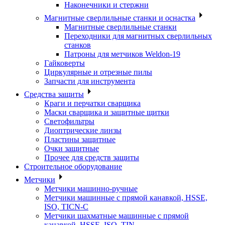
Наконечники и стержни
Магнитные сверлильные станки и оснастка
Магнитные сверлильные станки
Переходники для магнитных сверлильных
станков
Патроны для метчиков Weldon-19
Гайковерты
Циркулярные и отрезные пилы
Запчасти для инструмента
Средства защиты
Краги и перчатки сварщика
Маски сварщика и защитные щитки
Светофильтры
Диоптрические линзы
Пластины защитные
Очки защитные
Прочее для средств защиты
Строительное оборудование
Метчики
Метчики машинно-ручные
Метчики машинные с прямой канавкой, HSSE,
ISO, TICN-C
Метчики шахматные машинные с прямой
канавкой, HSSE, ISO, TIN