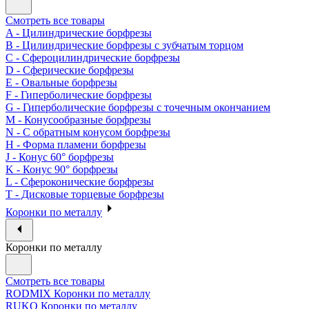
Смотреть все товары
A - Цилиндрические борфрезы
B - Цилиндрические борфрезы с зубчатым торцом
C - Сфероцилиндрические борфрезы
D - Сферические борфрезы
E - Овальные борфрезы
F - Гиперболические борфрезы
G - Гиперболические борфрезы с точечным окончанием
M - Конусообразные борфрезы
N - С обратным конусом борфрезы
H - Форма пламени борфрезы
J - Конус 60° борфрезы
K - Конус 90° борфрезы
L - Сфероконические борфрезы
T - Дисковые торцевые борфрезы
Коронки по металлу
Коронки по металлу
Смотреть все товары
RODMIX Коронки по металлу
RUKO Коронки по металлу