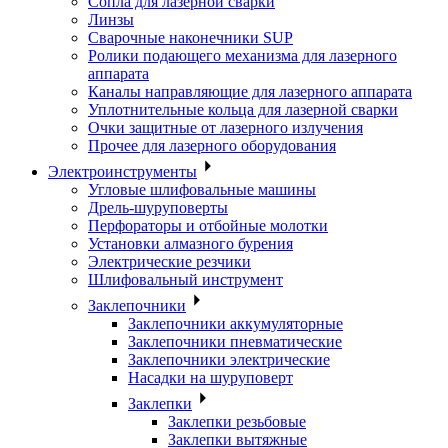
Сопла для лазерной сварки
Линзы
Сварочные наконечники SUP
Ролики подающего механизма для лазерного
аппарата
Каналы направляющие для лазерного аппарата
Уплотнительные кольца для лазерной сварки
Очки защитные от лазерного излучения
Прочее для лазерного оборудования
Электроинструменты
Угловые шлифовальные машины
Дрель-шуруповерты
Перфораторы и отбойные молотки
Установки алмазного бурения
Электрические резчики
Шлифовальный инструмент
Заклепочники
Заклепочники аккумуляторные
Заклепочники пневматические
Заклепочники электрические
Насадки на шуруповерт
Заклепки
Заклепки резьбовые
Заклепки вытяжные