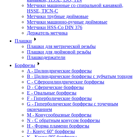
Метчики машинные со спиральной канавкой,
HSSE, TICN-C
Метчики трубные дюймовые
Метчики машинно-ручные дюймовые
Метчики HSS-Co DIN 376
Держатель метчика
Плашки
Плашки для метрической резьбы
Плашки для дюймовой резьбы
Плашкодержатели
Борфрезы
A - Цилиндрические борфрезы
B - Цилиндрические борфрезы с зубчатым торцом
C - Сфероцилиндрические борфрезы
D - Сферические борфрезы
E - Овальные борфрезы
F - Гиперболические борфрезы
G - Гиперболические борфрезы с точечным
окончанием
M - Конусообразные борфрезы
N - С обратным конусом борфрезы
H - Форма пламени борфрезы
J - Конус 60° борфрезы
K - Конус 90° борфрезы