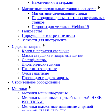
Наконечники и стержни
Магнитные сверлильные станки и оснастка
Магнитные сверлильные станки
Переходники для магнитных сверлильных
станков
Патроны для метчиков Weldon-19
Гайковерты
Циркулярные и отрезные пилы
Запчасти для инструмента
Средства защиты
Краги и перчатки сварщика
Маски сварщика и защитные щитки
Светофильтры
Диоптрические линзы
Пластины защитные
Очки защитные
Прочее для средств защиты
Строительное оборудование
Метчики
Метчики машинно-ручные
Метчики машинные с прямой канавкой, HSSE,
ISO, TICN-C
Метчики шахматные машинные с прямой
канавкой, HSSE, ISO, TIN