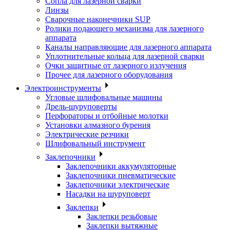
Сопла для лазерной сварки
Линзы
Сварочные наконечники SUP
Ролики подающего механизма для лазерного
аппарата
Каналы направляющие для лазерного аппарата
Уплотнительные кольца для лазерной сварки
Очки защитные от лазерного излучения
Прочее для лазерного оборудования
Электроинструменты
Угловые шлифовальные машины
Дрель-шуруповерты
Перфораторы и отбойные молотки
Установки алмазного бурения
Электрические резчики
Шлифовальный инструмент
Заклепочники
Заклепочники аккумуляторные
Заклепочники пневматические
Заклепочники электрические
Насадки на шуруповерт
Заклепки
Заклепки резьбовые
Заклепки вытяжные