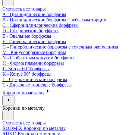
Смотреть все товары
A - Цилиндрические борфрезы
B - Цилиндрические борфрезы с зубчатым торцом
C - Сфероцилиндрические борфрезы
D - Сферические борфрезы
E - Овальные борфрезы
F - Гиперболические борфрезы
G - Гиперболические борфрезы с точечным окончанием
M - Конусообразные борфрезы
N - С обратным конусом борфрезы
H - Форма пламени борфрезы
J - Конус 60° борфрезы
K - Конус 90° борфрезы
L - Сфероконические борфрезы
T - Дисковые торцевые борфрезы
Коронки по металлу
Коронки по металлу
Смотреть все товары
RODMIX Коронки по металлу
RUKO Коронки по металлу