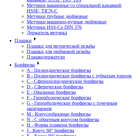
Метчики машинные со спиральной канавкой,
HSSE, TICN-C
Метчики трубные дюймовые
Метчики машинно-ручные дюймовые
Метчики HSS-Co DIN 376
Держатель метчика
Плашки
Плашки для метрической резьбы
Плашки для дюймовой резьбы
Плашкодержатели
Борфрезы
A - Цилиндрические борфрезы
B - Цилиндрические борфрезы с зубчатым торцом
C - Сфероцилиндрические борфрезы
D - Сферические борфрезы
E - Овальные борфрезы
F - Гиперболические борфрезы
G - Гиперболические борфрезы с точечным
окончанием
M - Конусообразные борфрезы
N - С обратным конусом борфрезы
H - Форма пламени борфрезы
J - Конус 60° борфрезы
K - Конус 90° борфрезы