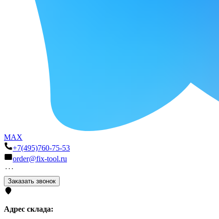
MAX
+7(495)760-75-53
order@fix-tool.ru
Заказать звонок
Адрес склада: