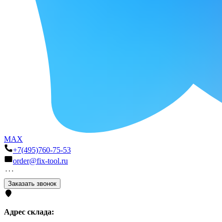
MAX
+7(495)760-75-53
order@fix-tool.ru
Заказать звонок
Адрес склада: