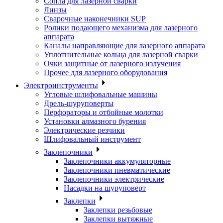
Сопла для лазерной сварки
Линзы
Сварочные наконечники SUP
Ролики подающего механизма для лазерного
аппарата
Каналы направляющие для лазерного аппарата
Уплотнительные кольца для лазерной сварки
Очки защитные от лазерного излучения
Прочее для лазерного оборудования
Электроинструменты
Угловые шлифовальные машины
Дрель-шуруповерты
Перфораторы и отбойные молотки
Установки алмазного бурения
Электрические резчики
Шлифовальный инструмент
Заклепочники
Заклепочники аккумуляторные
Заклепочники пневматические
Заклепочники электрические
Насадки на шуруповерт
Заклепки
Заклепки резьбовые
Заклепки вытяжные