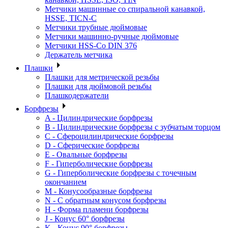
Метчики машинные со спиральной канавкой,
HSSE, TICN-C
Метчики трубные дюймовые
Метчики машинно-ручные дюймовые
Метчики HSS-Co DIN 376
Держатель метчика
Плашки
Плашки для метрической резьбы
Плашки для дюймовой резьбы
Плашкодержатели
Борфрезы
A - Цилиндрические борфрезы
B - Цилиндрические борфрезы с зубчатым торцом
C - Сфероцилиндрические борфрезы
D - Сферические борфрезы
E - Овальные борфрезы
F - Гиперболические борфрезы
G - Гиперболические борфрезы с точечным
окончанием
M - Конусообразные борфрезы
N - С обратным конусом борфрезы
H - Форма пламени борфрезы
J - Конус 60° борфрезы
K - Конус 90° борфрезы