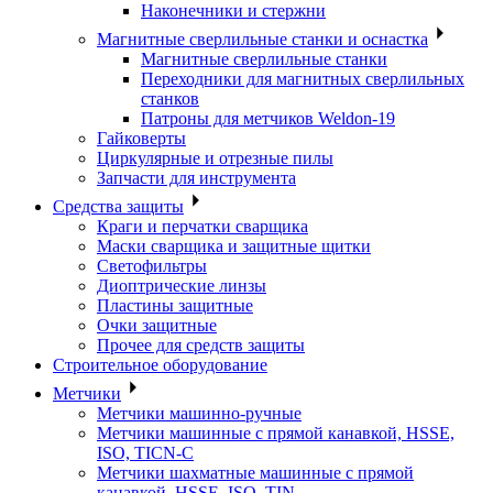
Наконечники и стержни
Магнитные сверлильные станки и оснастка
Магнитные сверлильные станки
Переходники для магнитных сверлильных
станков
Патроны для метчиков Weldon-19
Гайковерты
Циркулярные и отрезные пилы
Запчасти для инструмента
Средства защиты
Краги и перчатки сварщика
Маски сварщика и защитные щитки
Светофильтры
Диоптрические линзы
Пластины защитные
Очки защитные
Прочее для средств защиты
Строительное оборудование
Метчики
Метчики машинно-ручные
Метчики машинные с прямой канавкой, HSSE,
ISO, TICN-C
Метчики шахматные машинные с прямой
канавкой, HSSE, ISO, TIN