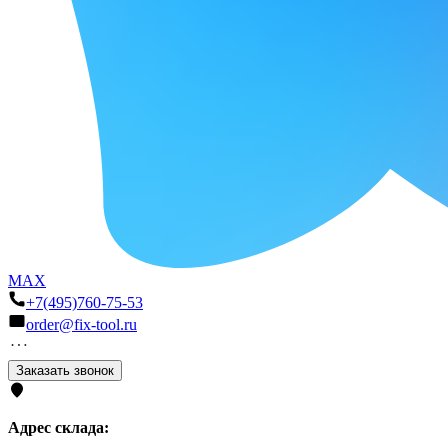
MAX
+7(495)760-75-53
order@fix-tool.ru
Заказать звонок
Адрес склада: