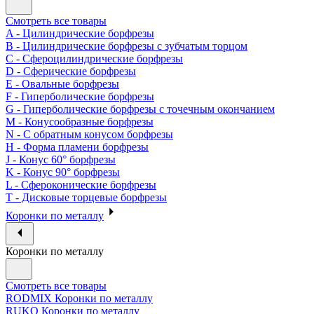
Смотреть все товары
A - Цилиндрические борфрезы
B - Цилиндрические борфрезы с зубчатым торцом
C - Сфероцилиндрические борфрезы
D - Сферические борфрезы
E - Овальные борфрезы
F - Гиперболические борфрезы
G - Гиперболические борфрезы с точечным окончанием
M - Конусообразные борфрезы
N - С обратным конусом борфрезы
H - Форма пламени борфрезы
J - Конус 60° борфрезы
K - Конус 90° борфрезы
L - Сфероконические борфрезы
T - Дисковые торцевые борфрезы
Коронки по металлу
Коронки по металлу
Смотреть все товары
RODMIX Коронки по металлу
RUKO Коронки по металлу