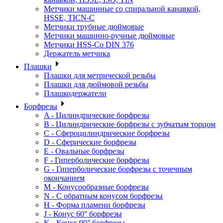
Метчики машинные со спиральной канавкой,
HSSE, TICN-C
Метчики трубные дюймовые
Метчики машинно-ручные дюймовые
Метчики HSS-Co DIN 376
Держатель метчика
Плашки
Плашки для метрической резьбы
Плашки для дюймовой резьбы
Плашкодержатели
Борфрезы
A - Цилиндрические борфрезы
B - Цилиндрические борфрезы с зубчатым торцом
C - Сфероцилиндрические борфрезы
D - Сферические борфрезы
E - Овальные борфрезы
F - Гиперболические борфрезы
G - Гиперболические борфрезы с точечным
окончанием
M - Конусообразные борфрезы
N - С обратным конусом борфрезы
H - Форма пламени борфрезы
J - Конус 60° борфрезы
K - Конус 90° борфрезы