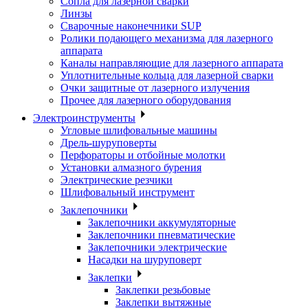
Сопла для лазерной сварки
Линзы
Сварочные наконечники SUP
Ролики подающего механизма для лазерного
аппарата
Каналы направляющие для лазерного аппарата
Уплотнительные кольца для лазерной сварки
Очки защитные от лазерного излучения
Прочее для лазерного оборудования
Электроинструменты
Угловые шлифовальные машины
Дрель-шуруповерты
Перфораторы и отбойные молотки
Установки алмазного бурения
Электрические резчики
Шлифовальный инструмент
Заклепочники
Заклепочники аккумуляторные
Заклепочники пневматические
Заклепочники электрические
Насадки на шуруповерт
Заклепки
Заклепки резьбовые
Заклепки вытяжные