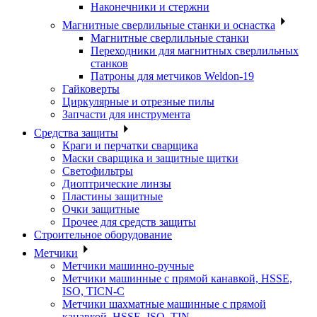
Наконечники и стержни
Магнитные сверлильные станки и оснастка
Магнитные сверлильные станки
Переходники для магнитных сверлильных
станков
Патроны для метчиков Weldon-19
Гайковерты
Циркулярные и отрезные пилы
Запчасти для инструмента
Средства защиты
Краги и перчатки сварщика
Маски сварщика и защитные щитки
Светофильтры
Диоптрические линзы
Пластины защитные
Очки защитные
Прочее для средств защиты
Строительное оборудование
Метчики
Метчики машинно-ручные
Метчики машинные с прямой канавкой, HSSE,
ISO, TICN-C
Метчики шахматные машинные с прямой
канавкой, HSSE, ISO, TIN