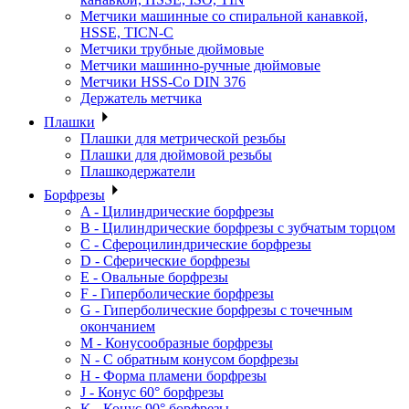
Метчики машинные со спиральной канавкой,
HSSE, TICN-C
Метчики трубные дюймовые
Метчики машинно-ручные дюймовые
Метчики HSS-Co DIN 376
Держатель метчика
Плашки
Плашки для метрической резьбы
Плашки для дюймовой резьбы
Плашкодержатели
Борфрезы
A - Цилиндрические борфрезы
B - Цилиндрические борфрезы с зубчатым торцом
C - Сфероцилиндрические борфрезы
D - Сферические борфрезы
E - Овальные борфрезы
F - Гиперболические борфрезы
G - Гиперболические борфрезы с точечным
окончанием
M - Конусообразные борфрезы
N - С обратным конусом борфрезы
H - Форма пламени борфрезы
J - Конус 60° борфрезы
K - Конус 90° борфрезы