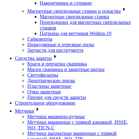
Наконечники и стержни
Магнитные сверлильные станки и оснастка
Магнитные сверлильные станки
Переходники для магнитных сверлильных
станков
Патроны для метчиков Weldon-19
Гайковерты
Циркулярные и отрезные пилы
Запчасти для инструмента
Средства защиты
Краги и перчатки сварщика
Маски сварщика и защитные щитки
Светофильтры
Диоптрические линзы
Пластины защитные
Очки защитные
Прочее для средств защиты
Строительное оборудование
Метчики
Метчики машинно-ручные
Метчики машинные с прямой канавкой, HSSE,
ISO, TICN-C
Метчики шахматные машинные с прямой
канавкой, HSSE, ISO, TIN