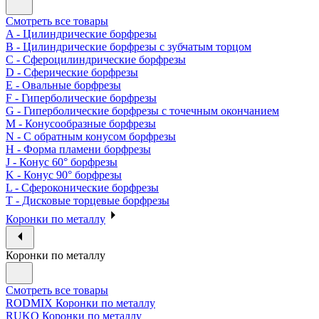
Смотреть все товары
A - Цилиндрические борфрезы
B - Цилиндрические борфрезы с зубчатым торцом
C - Сфероцилиндрические борфрезы
D - Сферические борфрезы
E - Овальные борфрезы
F - Гиперболические борфрезы
G - Гиперболические борфрезы с точечным окончанием
M - Конусообразные борфрезы
N - С обратным конусом борфрезы
H - Форма пламени борфрезы
J - Конус 60° борфрезы
K - Конус 90° борфрезы
L - Сфероконические борфрезы
T - Дисковые торцевые борфрезы
Коронки по металлу
Коронки по металлу
Смотреть все товары
RODMIX Коронки по металлу
RUKO Коронки по металлу