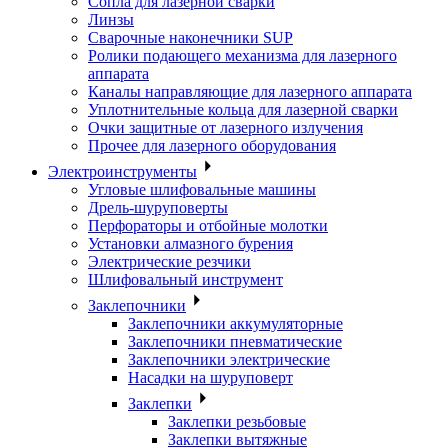
Сопла для лазерной сварки
Линзы
Сварочные наконечники SUP
Ролики подающего механизма для лазерного
аппарата
Каналы направляющие для лазерного аппарата
Уплотнительные кольца для лазерной сварки
Очки защитные от лазерного излучения
Прочее для лазерного оборудования
Электроинструменты
Угловые шлифовальные машины
Дрель-шуруповерты
Перфораторы и отбойные молотки
Установки алмазного бурения
Электрические резчики
Шлифовальный инструмент
Заклепочники
Заклепочники аккумуляторные
Заклепочники пневматические
Заклепочники электрические
Насадки на шуруповерт
Заклепки
Заклепки резьбовые
Заклепки вытяжные