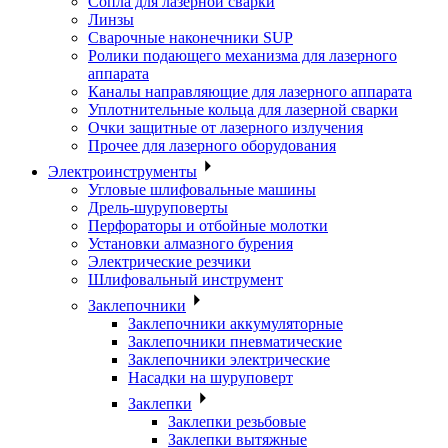
Сопла для лазерной сварки
Линзы
Сварочные наконечники SUP
Ролики подающего механизма для лазерного
аппарата
Каналы направляющие для лазерного аппарата
Уплотнительные кольца для лазерной сварки
Очки защитные от лазерного излучения
Прочее для лазерного оборудования
Электроинструменты
Угловые шлифовальные машины
Дрель-шуруповерты
Перфораторы и отбойные молотки
Установки алмазного бурения
Электрические резчики
Шлифовальный инструмент
Заклепочники
Заклепочники аккумуляторные
Заклепочники пневматические
Заклепочники электрические
Насадки на шуруповерт
Заклепки
Заклепки резьбовые
Заклепки вытяжные