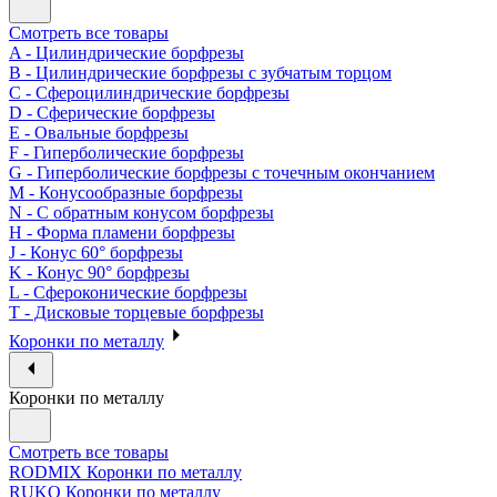
Смотреть все товары
A - Цилиндрические борфрезы
B - Цилиндрические борфрезы с зубчатым торцом
C - Сфероцилиндрические борфрезы
D - Сферические борфрезы
E - Овальные борфрезы
F - Гиперболические борфрезы
G - Гиперболические борфрезы с точечным окончанием
M - Конусообразные борфрезы
N - С обратным конусом борфрезы
H - Форма пламени борфрезы
J - Конус 60° борфрезы
K - Конус 90° борфрезы
L - Сфероконические борфрезы
T - Дисковые торцевые борфрезы
Коронки по металлу
Коронки по металлу
Смотреть все товары
RODMIX Коронки по металлу
RUKO Коронки по металлу