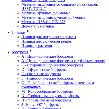
Метчики машинные со спиральной канавкой,
HSSE, TICN-C
Метчики трубные дюймовые
Метчики машинно-ручные дюймовые
Метчики HSS-Co DIN 376
Держатель метчика
Плашки
Плашки для метрической резьбы
Плашки для дюймовой резьбы
Плашкодержатели
Борфрезы
A - Цилиндрические борфрезы
B - Цилиндрические борфрезы с зубчатым торцом
C - Сфероцилиндрические борфрезы
D - Сферические борфрезы
E - Овальные борфрезы
F - Гиперболические борфрезы
G - Гиперболические борфрезы с точечным
окончанием
M - Конусообразные борфрезы
N - С обратным конусом борфрезы
H - Форма пламени борфрезы
J - Конус 60° борфрезы
K - Конус 90° борфрезы