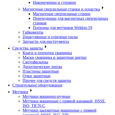
Наконечники и стержни
Магнитные сверлильные станки и оснастка
Магнитные сверлильные станки
Переходники для магнитных сверлильных
станков
Патроны для метчиков Weldon-19
Гайковерты
Циркулярные и отрезные пилы
Запчасти для инструмента
Средства защиты
Краги и перчатки сварщика
Маски сварщика и защитные щитки
Светофильтры
Диоптрические линзы
Пластины защитные
Очки защитные
Прочее для средств защиты
Строительное оборудование
Метчики
Метчики машинно-ручные
Метчики машинные с прямой канавкой, HSSE,
ISO, TICN-C
Метчики шахматные машинные с прямой
канавкой, HSSE, ISO, TIN