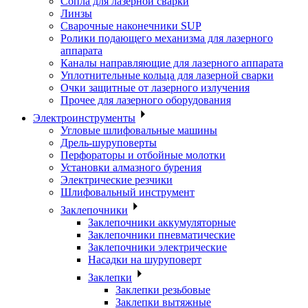
Сопла для лазерной сварки
Линзы
Сварочные наконечники SUP
Ролики подающего механизма для лазерного
аппарата
Каналы направляющие для лазерного аппарата
Уплотнительные кольца для лазерной сварки
Очки защитные от лазерного излучения
Прочее для лазерного оборудования
Электроинструменты
Угловые шлифовальные машины
Дрель-шуруповерты
Перфораторы и отбойные молотки
Установки алмазного бурения
Электрические резчики
Шлифовальный инструмент
Заклепочники
Заклепочники аккумуляторные
Заклепочники пневматические
Заклепочники электрические
Насадки на шуруповерт
Заклепки
Заклепки резьбовые
Заклепки вытяжные