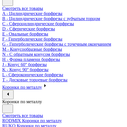
Смотреть все товары
A - Цилиндрические борфрезы
B - Цилиндрические борфрезы с зубчатым торцом
C - Сфероцилиндрические борфрезы
D - Сферические борфрезы
E - Овальные борфрезы
F - Гиперболические борфрезы
G - Гиперболические борфрезы с точечным окончанием
M - Конусообразные борфрезы
N - С обратным конусом борфрезы
H - Форма пламени борфрезы
J - Конус 60° борфрезы
K - Конус 90° борфрезы
L - Сфероконические борфрезы
T - Дисковые торцевые борфрезы
Коронки по металлу
Коронки по металлу
Смотреть все товары
RODMIX Коронки по металлу
RUKO Коронки по металлу