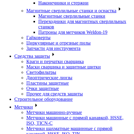
Наконечники и стержни
Магнитные сверлильные станки и оснастка
Магнитные сверлильные станки
Переходники для магнитных сверлильных
станков
Патроны для метчиков Weldon-19
Гайковерты
Циркулярные и отрезные пилы
Запчасти для инструмента
Средства защиты
Краги и перчатки сварщика
Маски сварщика и защитные щитки
Светофильтры
Диоптрические линзы
Пластины защитные
Очки защитные
Прочее для средств защиты
Строительное оборудование
Метчики
Метчики машинно-ручные
Метчики машинные с прямой канавкой, HSSE,
ISO, TICN-C
Метчики шахматные машинные с прямой
канавкой, HSSE, ISO, TIN