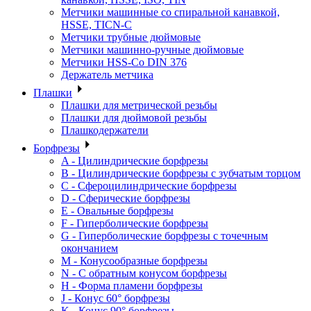
Метчики машинные со спиральной канавкой,
HSSE, TICN-C
Метчики трубные дюймовые
Метчики машинно-ручные дюймовые
Метчики HSS-Co DIN 376
Держатель метчика
Плашки
Плашки для метрической резьбы
Плашки для дюймовой резьбы
Плашкодержатели
Борфрезы
A - Цилиндрические борфрезы
B - Цилиндрические борфрезы с зубчатым торцом
C - Сфероцилиндрические борфрезы
D - Сферические борфрезы
E - Овальные борфрезы
F - Гиперболические борфрезы
G - Гиперболические борфрезы с точечным
окончанием
M - Конусообразные борфрезы
N - С обратным конусом борфрезы
H - Форма пламени борфрезы
J - Конус 60° борфрезы
K - Конус 90° борфрезы