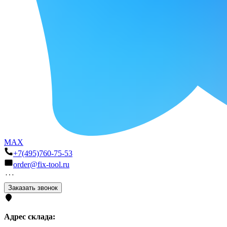
MAX
+7(495)760-75-53
order@fix-tool.ru
Заказать звонок
Адрес склада: