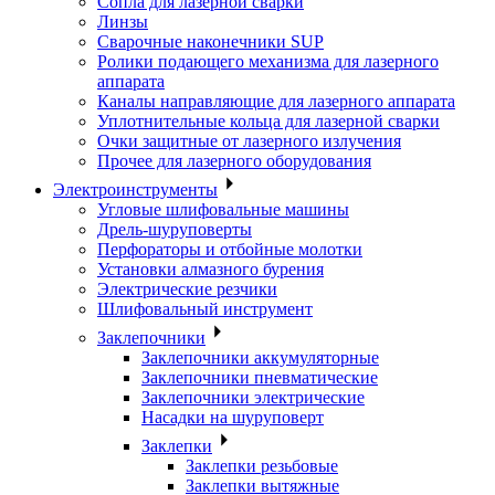
Сопла для лазерной сварки
Линзы
Сварочные наконечники SUP
Ролики подающего механизма для лазерного
аппарата
Каналы направляющие для лазерного аппарата
Уплотнительные кольца для лазерной сварки
Очки защитные от лазерного излучения
Прочее для лазерного оборудования
Электроинструменты
Угловые шлифовальные машины
Дрель-шуруповерты
Перфораторы и отбойные молотки
Установки алмазного бурения
Электрические резчики
Шлифовальный инструмент
Заклепочники
Заклепочники аккумуляторные
Заклепочники пневматические
Заклепочники электрические
Насадки на шуруповерт
Заклепки
Заклепки резьбовые
Заклепки вытяжные