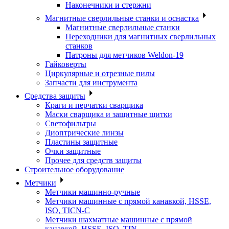
Наконечники и стержни
Магнитные сверлильные станки и оснастка
Магнитные сверлильные станки
Переходники для магнитных сверлильных
станков
Патроны для метчиков Weldon-19
Гайковерты
Циркулярные и отрезные пилы
Запчасти для инструмента
Средства защиты
Краги и перчатки сварщика
Маски сварщика и защитные щитки
Светофильтры
Диоптрические линзы
Пластины защитные
Очки защитные
Прочее для средств защиты
Строительное оборудование
Метчики
Метчики машинно-ручные
Метчики машинные с прямой канавкой, HSSE,
ISO, TICN-C
Метчики шахматные машинные с прямой
канавкой, HSSE, ISO, TIN