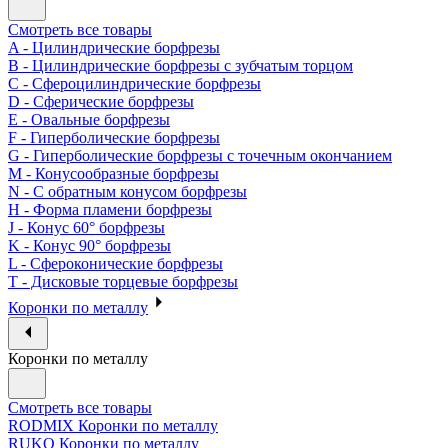
Смотреть все товары
A - Цилиндрические борфрезы
B - Цилиндрические борфрезы с зубчатым торцом
C - Сфероцилиндрические борфрезы
D - Сферические борфрезы
E - Овальные борфрезы
F - Гиперболические борфрезы
G - Гиперболические борфрезы с точечным окончанием
M - Конусообразные борфрезы
N - С обратным конусом борфрезы
H - Форма пламени борфрезы
J - Конус 60° борфрезы
K - Конус 90° борфрезы
L - Сфероконические борфрезы
T - Дисковые торцевые борфрезы
Коронки по металлу
Коронки по металлу
Смотреть все товары
RODMIX Коронки по металлу
RUKO Коронки по металлу