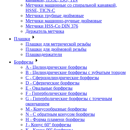
Метчики машинные со спиральной канавкой,
HSSE, TICN-C
Метчики трубные дюймовые
Метчики машинно-ручные дюймовые
Метчики HSS-Co DIN 376
Держатель метчика
Плашки
Плашки для метрической резьбы
Плашки для дюймовой резьбы
Плашкодержатели
Борфрезы
A - Цилиндрические борфрезы
B - Цилиндрические борфрезы с зубчатым торцом
C - Сфероцилиндрические борфрезы
D - Сферические борфрезы
E - Овальные борфрезы
F - Гиперболические борфрезы
G - Гиперболические борфрезы с точечным
окончанием
M - Конусообразные борфрезы
N - С обратным конусом борфрезы
H - Форма пламени борфрезы
J - Конус 60° борфрезы
K - Конус 90° борфрезы