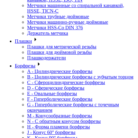
Метчики машинные со спиральной канавкой,
HSSE, TICN-C
Метчики трубные дюймовые
Метчики машинно-ручные дюймовые
Метчики HSS-Co DIN 376
Держатель метчика
Плашки
Плашки для метрической резьбы
Плашки для дюймовой резьбы
Плашкодержатели
Борфрезы
A - Цилиндрические борфрезы
B - Цилиндрические борфрезы с зубчатым торцом
C - Сфероцилиндрические борфрезы
D - Сферические борфрезы
E - Овальные борфрезы
F - Гиперболические борфрезы
G - Гиперболические борфрезы с точечным
окончанием
M - Конусообразные борфрезы
N - С обратным конусом борфрезы
H - Форма пламени борфрезы
J - Конус 60° борфрезы
K - Конус 90° борфрезы