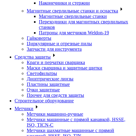
Наконечники и стержни
Магнитные сверлильные станки и оснастка
Магнитные сверлильные станки
Переходники для магнитных сверлильных
станков
Патроны для метчиков Weldon-19
Гайковерты
Циркулярные и отрезные пилы
Запчасти для инструмента
Средства защиты
Краги и перчатки сварщика
Маски сварщика и защитные щитки
Светофильтры
Диоптрические линзы
Пластины защитные
Очки защитные
Прочее для средств защиты
Строительное оборудование
Метчики
Метчики машинно-ручные
Метчики машинные с прямой канавкой, HSSE,
ISO, TICN-C
Метчики шахматные машинные с прямой
канавкой, HSSE, ISO, TIN