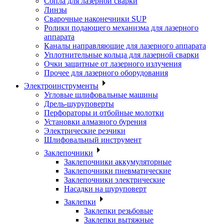
Сопла для лазерной сварки
Линзы
Сварочные наконечники SUP
Ролики подающего механизма для лазерного
аппарата
Каналы направляющие для лазерного аппарата
Уплотнительные кольца для лазерной сварки
Очки защитные от лазерного излучения
Прочее для лазерного оборудования
Электроинструменты
Угловые шлифовальные машины
Дрель-шуруповерты
Перфораторы и отбойные молотки
Установки алмазного бурения
Электрические резчики
Шлифовальный инструмент
Заклепочники
Заклепочники аккумуляторные
Заклепочники пневматические
Заклепочники электрические
Насадки на шуруповерт
Заклепки
Заклепки резьбовые
Заклепки вытяжные