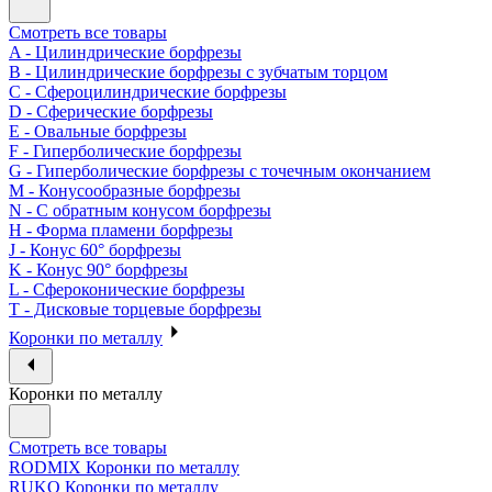
Смотреть все товары
A - Цилиндрические борфрезы
B - Цилиндрические борфрезы с зубчатым торцом
C - Сфероцилиндрические борфрезы
D - Сферические борфрезы
E - Овальные борфрезы
F - Гиперболические борфрезы
G - Гиперболические борфрезы с точечным окончанием
M - Конусообразные борфрезы
N - С обратным конусом борфрезы
H - Форма пламени борфрезы
J - Конус 60° борфрезы
K - Конус 90° борфрезы
L - Сфероконические борфрезы
T - Дисковые торцевые борфрезы
Коронки по металлу
Коронки по металлу
Смотреть все товары
RODMIX Коронки по металлу
RUKO Коронки по металлу