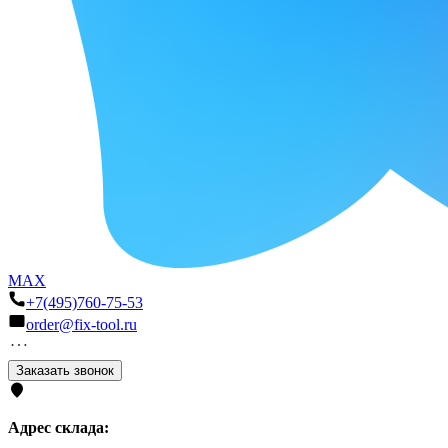
MAX
+7(495)760-75-53
order@fix-tool.ru
Заказать звонок
Адрес склада: