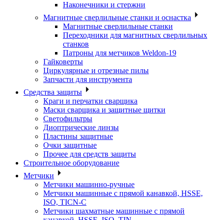
Наконечники и стержни
Магнитные сверлильные станки и оснастка
Магнитные сверлильные станки
Переходники для магнитных сверлильных
станков
Патроны для метчиков Weldon-19
Гайковерты
Циркулярные и отрезные пилы
Запчасти для инструмента
Средства защиты
Краги и перчатки сварщика
Маски сварщика и защитные щитки
Светофильтры
Диоптрические линзы
Пластины защитные
Очки защитные
Прочее для средств защиты
Строительное оборудование
Метчики
Метчики машинно-ручные
Метчики машинные с прямой канавкой, HSSE,
ISO, TICN-C
Метчики шахматные машинные с прямой
канавкой, HSSE, ISO, TIN