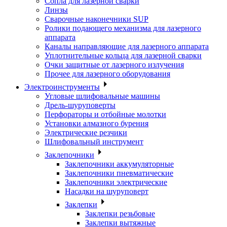
Сопла для лазерной сварки
Линзы
Сварочные наконечники SUP
Ролики подающего механизма для лазерного
аппарата
Каналы направляющие для лазерного аппарата
Уплотнительные кольца для лазерной сварки
Очки защитные от лазерного излучения
Прочее для лазерного оборудования
Электроинструменты
Угловые шлифовальные машины
Дрель-шуруповерты
Перфораторы и отбойные молотки
Установки алмазного бурения
Электрические резчики
Шлифовальный инструмент
Заклепочники
Заклепочники аккумуляторные
Заклепочники пневматические
Заклепочники электрические
Насадки на шуруповерт
Заклепки
Заклепки резьбовые
Заклепки вытяжные