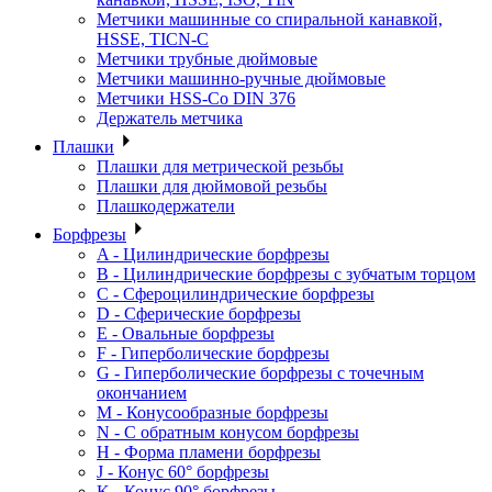
Метчики машинные со спиральной канавкой,
HSSE, TICN-C
Метчики трубные дюймовые
Метчики машинно-ручные дюймовые
Метчики HSS-Co DIN 376
Держатель метчика
Плашки
Плашки для метрической резьбы
Плашки для дюймовой резьбы
Плашкодержатели
Борфрезы
A - Цилиндрические борфрезы
B - Цилиндрические борфрезы с зубчатым торцом
C - Сфероцилиндрические борфрезы
D - Сферические борфрезы
E - Овальные борфрезы
F - Гиперболические борфрезы
G - Гиперболические борфрезы с точечным
окончанием
M - Конусообразные борфрезы
N - С обратным конусом борфрезы
H - Форма пламени борфрезы
J - Конус 60° борфрезы
K - Конус 90° борфрезы