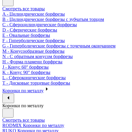
Смотреть все товары
A - Цилиндрические борфрезы
B - Цилиндрические борфрезы с зубчатым торцом
C - Сфероцилиндрические борфрезы
D - Сферические борфрезы
E - Овальные борфрезы
F - Гиперболические борфрезы
G - Гиперболические борфрезы с точечным окончанием
M - Конусообразные борфрезы
N - С обратным конусом борфрезы
H - Форма пламени борфрезы
J - Конус 60° борфрезы
K - Конус 90° борфрезы
L - Сфероконические борфрезы
T - Дисковые торцевые борфрезы
Коронки по металлу
Коронки по металлу
Смотреть все товары
RODMIX Коронки по металлу
RUKO Коронки по металлу