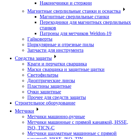
Наконечники и стержни
Магнитные сверлильные станки и оснастка
Магнитные сверлильные станки
Переходники для магнитных сверлильных
станков
Патроны для метчиков Weldon-19
Гайковерты
Циркулярные и отрезные пилы
Запчасти для инструмента
Средства защиты
Краги и перчатки сварщика
Маски сварщика и защитные щитки
Светофильтры
Диоптрические линзы
Пластины защитные
Очки защитные
Прочее для средств защиты
Строительное оборудование
Метчики
Метчики машинно-ручные
Метчики машинные с прямой канавкой, HSSE,
ISO, TICN-C
Метчики шахматные машинные с прямой
канавкой, HSSE, ISO, TIN