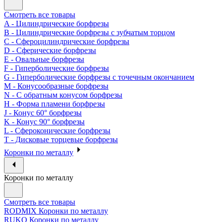
Смотреть все товары
A - Цилиндрические борфрезы
B - Цилиндрические борфрезы с зубчатым торцом
C - Сфероцилиндрические борфрезы
D - Сферические борфрезы
E - Овальные борфрезы
F - Гиперболические борфрезы
G - Гиперболические борфрезы с точечным окончанием
M - Конусообразные борфрезы
N - С обратным конусом борфрезы
H - Форма пламени борфрезы
J - Конус 60° борфрезы
K - Конус 90° борфрезы
L - Сфероконические борфрезы
T - Дисковые торцевые борфрезы
Коронки по металлу
Коронки по металлу
Смотреть все товары
RODMIX Коронки по металлу
RUKO Коронки по металлу