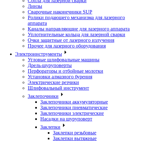
Сопла для лазерной сварки
Линзы
Сварочные наконечники SUP
Ролики подающего механизма для лазерного
аппарата
Каналы направляющие для лазерного аппарата
Уплотнительные кольца для лазерной сварки
Очки защитные от лазерного излучения
Прочее для лазерного оборудования
Электроинструменты
Угловые шлифовальные машины
Дрель-шуруповерты
Перфораторы и отбойные молотки
Установки алмазного бурения
Электрические резчики
Шлифовальный инструмент
Заклепочники
Заклепочники аккумуляторные
Заклепочники пневматические
Заклепочники электрические
Насадки на шуруповерт
Заклепки
Заклепки резьбовые
Заклепки вытяжные