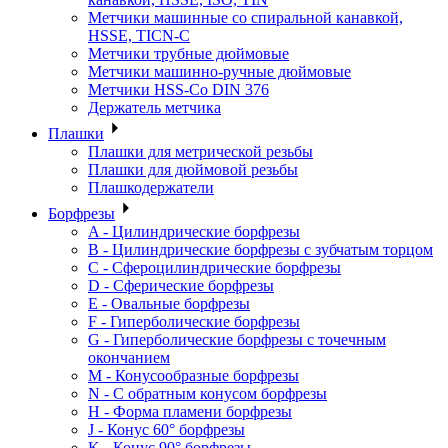
Метчики машинные со спиральной канавкой,
HSSE, TICN-C
Метчики трубные дюймовые
Метчики машинно-ручные дюймовые
Метчики HSS-Co DIN 376
Держатель метчика
Плашки
Плашки для метрической резьбы
Плашки для дюймовой резьбы
Плашкодержатели
Борфрезы
A - Цилиндрические борфрезы
B - Цилиндрические борфрезы с зубчатым торцом
C - Сфероцилиндрические борфрезы
D - Сферические борфрезы
E - Овальные борфрезы
F - Гиперболические борфрезы
G - Гиперболические борфрезы с точечным
окончанием
M - Конусообразные борфрезы
N - С обратным конусом борфрезы
H - Форма пламени борфрезы
J - Конус 60° борфрезы
K - Конус 90° борфрезы