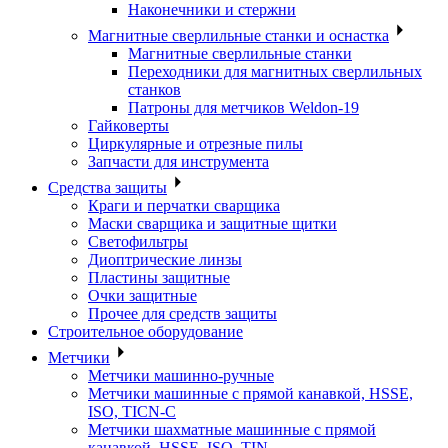
Наконечники и стержни
Магнитные сверлильные станки и оснастка
Магнитные сверлильные станки
Переходники для магнитных сверлильных
станков
Патроны для метчиков Weldon-19
Гайковерты
Циркулярные и отрезные пилы
Запчасти для инструмента
Средства защиты
Краги и перчатки сварщика
Маски сварщика и защитные щитки
Светофильтры
Диоптрические линзы
Пластины защитные
Очки защитные
Прочее для средств защиты
Строительное оборудование
Метчики
Метчики машинно-ручные
Метчики машинные с прямой канавкой, HSSE,
ISO, TICN-C
Метчики шахматные машинные с прямой
канавкой, HSSE, ISO, TIN