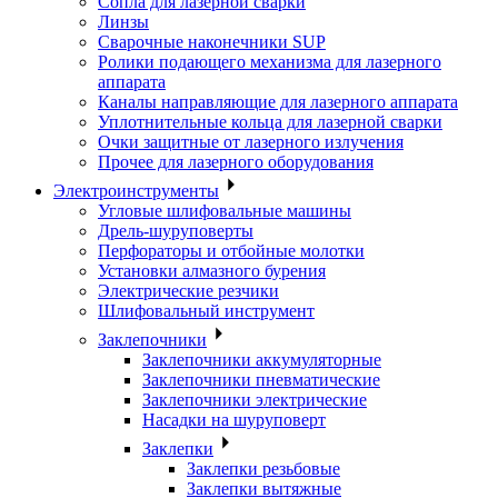
Сопла для лазерной сварки
Линзы
Сварочные наконечники SUP
Ролики подающего механизма для лазерного
аппарата
Каналы направляющие для лазерного аппарата
Уплотнительные кольца для лазерной сварки
Очки защитные от лазерного излучения
Прочее для лазерного оборудования
Электроинструменты
Угловые шлифовальные машины
Дрель-шуруповерты
Перфораторы и отбойные молотки
Установки алмазного бурения
Электрические резчики
Шлифовальный инструмент
Заклепочники
Заклепочники аккумуляторные
Заклепочники пневматические
Заклепочники электрические
Насадки на шуруповерт
Заклепки
Заклепки резьбовые
Заклепки вытяжные