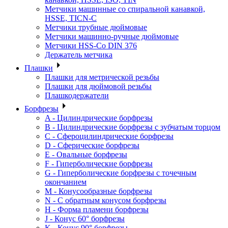
Метчики машинные со спиральной канавкой,
HSSE, TICN-C
Метчики трубные дюймовые
Метчики машинно-ручные дюймовые
Метчики HSS-Co DIN 376
Держатель метчика
Плашки
Плашки для метрической резьбы
Плашки для дюймовой резьбы
Плашкодержатели
Борфрезы
A - Цилиндрические борфрезы
B - Цилиндрические борфрезы с зубчатым торцом
C - Сфероцилиндрические борфрезы
D - Сферические борфрезы
E - Овальные борфрезы
F - Гиперболические борфрезы
G - Гиперболические борфрезы с точечным
окончанием
M - Конусообразные борфрезы
N - С обратным конусом борфрезы
H - Форма пламени борфрезы
J - Конус 60° борфрезы
K - Конус 90° борфрезы