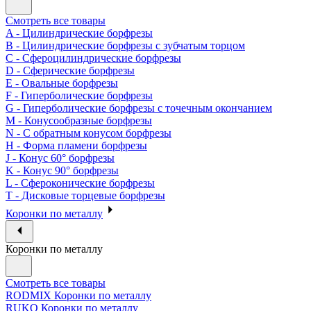
Смотреть все товары
A - Цилиндрические борфрезы
B - Цилиндрические борфрезы с зубчатым торцом
C - Сфероцилиндрические борфрезы
D - Сферические борфрезы
E - Овальные борфрезы
F - Гиперболические борфрезы
G - Гиперболические борфрезы с точечным окончанием
M - Конусообразные борфрезы
N - С обратным конусом борфрезы
H - Форма пламени борфрезы
J - Конус 60° борфрезы
K - Конус 90° борфрезы
L - Сфероконические борфрезы
T - Дисковые торцевые борфрезы
Коронки по металлу
Коронки по металлу
Смотреть все товары
RODMIX Коронки по металлу
RUKO Коронки по металлу