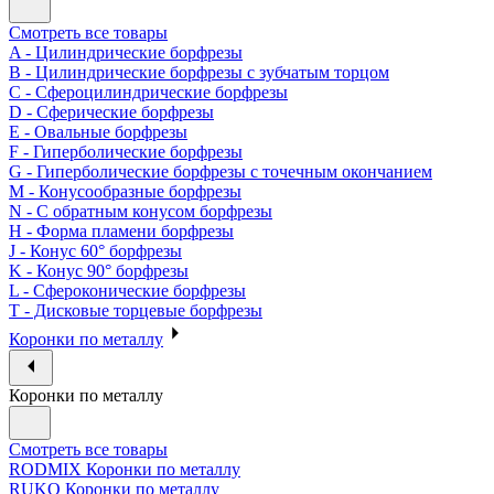
Смотреть все товары
A - Цилиндрические борфрезы
B - Цилиндрические борфрезы с зубчатым торцом
C - Сфероцилиндрические борфрезы
D - Сферические борфрезы
E - Овальные борфрезы
F - Гиперболические борфрезы
G - Гиперболические борфрезы с точечным окончанием
M - Конусообразные борфрезы
N - С обратным конусом борфрезы
H - Форма пламени борфрезы
J - Конус 60° борфрезы
K - Конус 90° борфрезы
L - Сфероконические борфрезы
T - Дисковые торцевые борфрезы
Коронки по металлу
Коронки по металлу
Смотреть все товары
RODMIX Коронки по металлу
RUKO Коронки по металлу