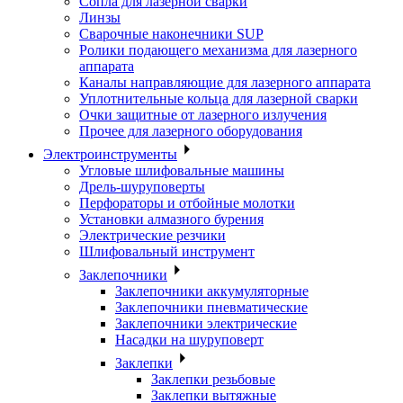
Сопла для лазерной сварки
Линзы
Сварочные наконечники SUP
Ролики подающего механизма для лазерного
аппарата
Каналы направляющие для лазерного аппарата
Уплотнительные кольца для лазерной сварки
Очки защитные от лазерного излучения
Прочее для лазерного оборудования
Электроинструменты
Угловые шлифовальные машины
Дрель-шуруповерты
Перфораторы и отбойные молотки
Установки алмазного бурения
Электрические резчики
Шлифовальный инструмент
Заклепочники
Заклепочники аккумуляторные
Заклепочники пневматические
Заклепочники электрические
Насадки на шуруповерт
Заклепки
Заклепки резьбовые
Заклепки вытяжные