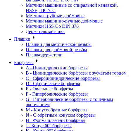
Метчики машинные со спиральной канавкой,
HSSE, TICN-C
Метчики трубные дюймовые
Метчики машинно-ручные дюймовые
Метчики HSS-Co DIN 376
Держатель метчика
Плашки
Плашки для метрической резьбы
Плашки для дюймовой резьбы
Плашкодержатели
Борфрезы
A - Цилиндрические борфрезы
B - Цилиндрические борфрезы с зубчатым торцом
C - Сфероцилиндрические борфрезы
D - Сферические борфрезы
E - Овальные борфрезы
F - Гиперболические борфрезы
G - Гиперболические борфрезы с точечным
окончанием
M - Конусообразные борфрезы
N - С обратным конусом борфрезы
H - Форма пламени борфрезы
J - Конус 60° борфрезы
K - Конус 90° борфрезы