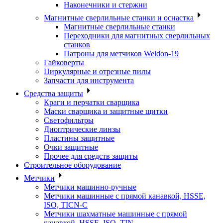
Наконечники и стержни
Магнитные сверлильные станки и оснастка
Магнитные сверлильные станки
Переходники для магнитных сверлильных
станков
Патроны для метчиков Weldon-19
Гайковерты
Циркулярные и отрезные пилы
Запчасти для инструмента
Средства защиты
Краги и перчатки сварщика
Маски сварщика и защитные щитки
Светофильтры
Диоптрические линзы
Пластины защитные
Очки защитные
Прочее для средств защиты
Строительное оборудование
Метчики
Метчики машинно-ручные
Метчики машинные с прямой канавкой, HSSE,
ISO, TICN-C
Метчики шахматные машинные с прямой
канавкой, HSSE, ISO, TIN