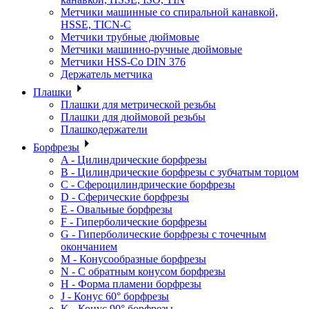
Метчики машинные со спиральной канавкой,
HSSE, TICN-C
Метчики трубные дюймовые
Метчики машинно-ручные дюймовые
Метчики HSS-Co DIN 376
Держатель метчика
Плашки
Плашки для метрической резьбы
Плашки для дюймовой резьбы
Плашкодержатели
Борфрезы
A - Цилиндрические борфрезы
B - Цилиндрические борфрезы с зубчатым торцом
C - Сфероцилиндрические борфрезы
D - Сферические борфрезы
E - Овальные борфрезы
F - Гиперболические борфрезы
G - Гиперболические борфрезы с точечным
окончанием
M - Конусообразные борфрезы
N - С обратным конусом борфрезы
H - Форма пламени борфрезы
J - Конус 60° борфрезы
K - Конус 90° борфрезы