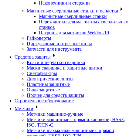
Наконечники и стержни
Магнитные сверлильные станки и оснастка
Магнитные сверлильные станки
Переходники для магнитных сверлильных
станков
Патроны для метчиков Weldon-19
Гайковерты
Циркулярные и отрезные пилы
Запчасти для инструмента
Средства защиты
Краги и перчатки сварщика
Маски сварщика и защитные щитки
Светофильтры
Диоптрические линзы
Пластины защитные
Очки защитные
Прочее для средств защиты
Строительное оборудование
Метчики
Метчики машинно-ручные
Метчики машинные с прямой канавкой, HSSE,
ISO, TICN-C
Метчики шахматные машинные с прямой
канавкой, HSSE, ISO, TIN