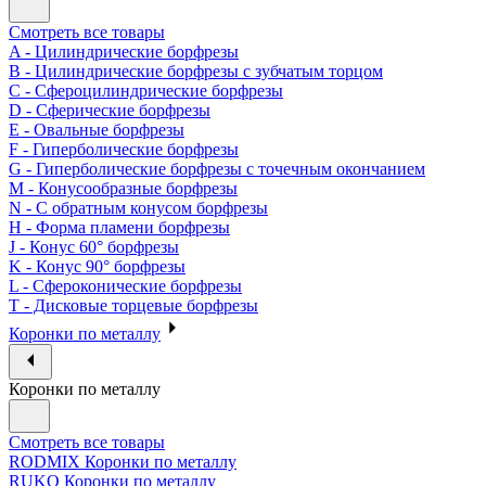
Смотреть все товары
A - Цилиндрические борфрезы
B - Цилиндрические борфрезы с зубчатым торцом
C - Сфероцилиндрические борфрезы
D - Сферические борфрезы
E - Овальные борфрезы
F - Гиперболические борфрезы
G - Гиперболические борфрезы с точечным окончанием
M - Конусообразные борфрезы
N - С обратным конусом борфрезы
H - Форма пламени борфрезы
J - Конус 60° борфрезы
K - Конус 90° борфрезы
L - Сфероконические борфрезы
T - Дисковые торцевые борфрезы
Коронки по металлу
Коронки по металлу
Смотреть все товары
RODMIX Коронки по металлу
RUKO Коронки по металлу