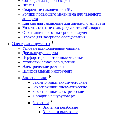
Сопла для лазерной сварки
Линзы
Сварочные наконечники SUP
Ролики подающего механизма для лазерного
аппарата
Каналы направляющие для лазерного аппарата
Уплотнительные кольца для лазерной сварки
Очки защитные от лазерного излучения
Прочее для лазерного оборудования
Электроинструменты
Угловые шлифовальные машины
Дрель-шуруповерты
Перфораторы и отбойные молотки
Установки алмазного бурения
Электрические резчики
Шлифовальный инструмент
Заклепочники
Заклепочники аккумуляторные
Заклепочники пневматические
Заклепочники электрические
Насадки на шуруповерт
Заклепки
Заклепки резьбовые
Заклепки вытяжные