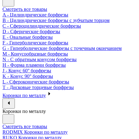
Смотреть все товары
A - Цилиндрические борфрезы
B - Цилиндрические борфрезы с зубчатым торцом
C - Сфероцилиндрические борфрезы
D - Сферические борфрезы
E - Овальные борфрезы
F - Гиперболические борфрезы
G - Гиперболические борфрезы с точечным окончанием
M - Конусообразные борфрезы
N - С обратным конусом борфрезы
H - Форма пламени борфрезы
J - Конус 60° борфрезы
K - Конус 90° борфрезы
L - Сфероконические борфрезы
T - Дисковые торцевые борфрезы
Коронки по металлу
Коронки по металлу
Смотреть все товары
RODMIX Коронки по металлу
RUKO Коронки по металлу