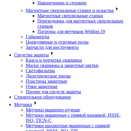
Наконечники и стержни
Магнитные сверлильные станки и оснастка
Магнитные сверлильные станки
Переходники для магнитных сверлильных
станков
Патроны для метчиков Weldon-19
Гайковерты
Циркулярные и отрезные пилы
Запчасти для инструмента
Средства защиты
Краги и перчатки сварщика
Маски сварщика и защитные щитки
Светофильтры
Диоптрические линзы
Пластины защитные
Очки защитные
Прочее для средств защиты
Строительное оборудование
Метчики
Метчики машинно-ручные
Метчики машинные с прямой канавкой, HSSE,
ISO, TICN-C
Метчики шахматные машинные с прямой
канавкой, HSSE, ISO, TIN