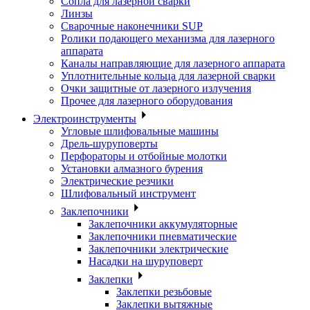
Сопла для лазерной сварки
Линзы
Сварочные наконечники SUP
Ролики подающего механизма для лазерного
аппарата
Каналы направляющие для лазерного аппарата
Уплотнительные кольца для лазерной сварки
Очки защитные от лазерного излучения
Прочее для лазерного оборудования
Электроинструменты
Угловые шлифовальные машины
Дрель-шуруповерты
Перфораторы и отбойные молотки
Установки алмазного бурения
Электрические резчики
Шлифовальный инструмент
Заклепочники
Заклепочники аккумуляторные
Заклепочники пневматические
Заклепочники электрические
Насадки на шуруповерт
Заклепки
Заклепки резьбовые
Заклепки вытяжные