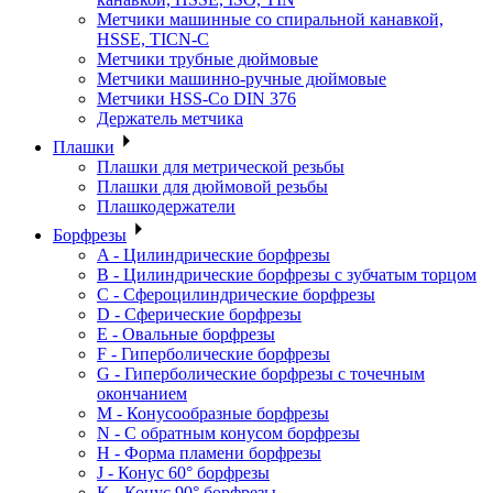
Метчики машинные со спиральной канавкой,
HSSE, TICN-C
Метчики трубные дюймовые
Метчики машинно-ручные дюймовые
Метчики HSS-Co DIN 376
Держатель метчика
Плашки
Плашки для метрической резьбы
Плашки для дюймовой резьбы
Плашкодержатели
Борфрезы
A - Цилиндрические борфрезы
B - Цилиндрические борфрезы с зубчатым торцом
C - Сфероцилиндрические борфрезы
D - Сферические борфрезы
E - Овальные борфрезы
F - Гиперболические борфрезы
G - Гиперболические борфрезы с точечным
окончанием
M - Конусообразные борфрезы
N - С обратным конусом борфрезы
H - Форма пламени борфрезы
J - Конус 60° борфрезы
K - Конус 90° борфрезы