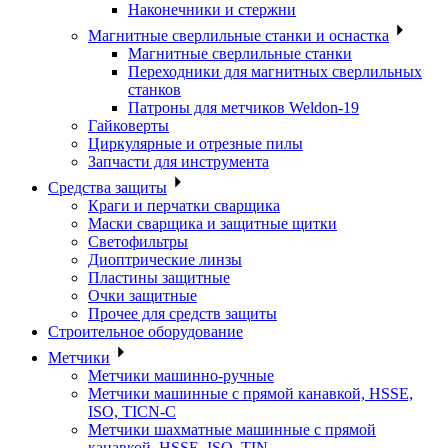
Наконечники и стержни
Магнитные сверлильные станки и оснастка
Магнитные сверлильные станки
Переходники для магнитных сверлильных
станков
Патроны для метчиков Weldon-19
Гайковерты
Циркулярные и отрезные пилы
Запчасти для инструмента
Средства защиты
Краги и перчатки сварщика
Маски сварщика и защитные щитки
Светофильтры
Диоптрические линзы
Пластины защитные
Очки защитные
Прочее для средств защиты
Строительное оборудование
Метчики
Метчики машинно-ручные
Метчики машинные с прямой канавкой, HSSE,
ISO, TICN-C
Метчики шахматные машинные с прямой
канавкой, HSSE, ISO, TIN