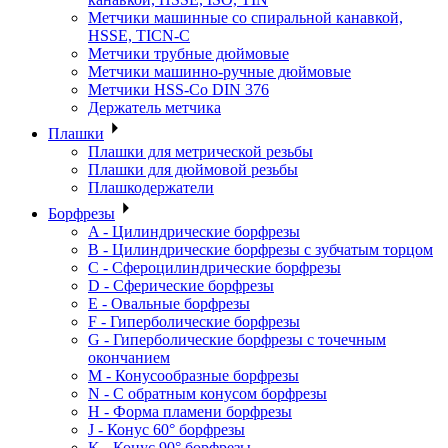
Метчики машинные со спиральной канавкой,
HSSE, TICN-C
Метчики трубные дюймовые
Метчики машинно-ручные дюймовые
Метчики HSS-Co DIN 376
Держатель метчика
Плашки
Плашки для метрической резьбы
Плашки для дюймовой резьбы
Плашкодержатели
Борфрезы
A - Цилиндрические борфрезы
B - Цилиндрические борфрезы с зубчатым торцом
C - Сфероцилиндрические борфрезы
D - Сферические борфрезы
E - Овальные борфрезы
F - Гиперболические борфрезы
G - Гиперболические борфрезы с точечным
окончанием
M - Конусообразные борфрезы
N - С обратным конусом борфрезы
H - Форма пламени борфрезы
J - Конус 60° борфрезы
K - Конус 90° борфрезы