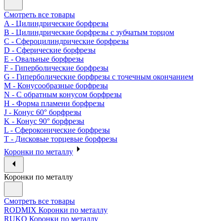
Смотреть все товары
A - Цилиндрические борфрезы
B - Цилиндрические борфрезы с зубчатым торцом
C - Сфероцилиндрические борфрезы
D - Сферические борфрезы
E - Овальные борфрезы
F - Гиперболические борфрезы
G - Гиперболические борфрезы с точечным окончанием
M - Конусообразные борфрезы
N - С обратным конусом борфрезы
H - Форма пламени борфрезы
J - Конус 60° борфрезы
K - Конус 90° борфрезы
L - Сфероконические борфрезы
T - Дисковые торцевые борфрезы
Коронки по металлу
Коронки по металлу
Смотреть все товары
RODMIX Коронки по металлу
RUKO Коронки по металлу