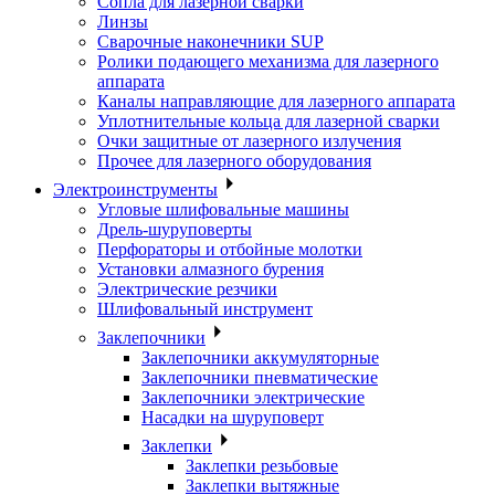
Сопла для лазерной сварки
Линзы
Сварочные наконечники SUP
Ролики подающего механизма для лазерного
аппарата
Каналы направляющие для лазерного аппарата
Уплотнительные кольца для лазерной сварки
Очки защитные от лазерного излучения
Прочее для лазерного оборудования
Электроинструменты
Угловые шлифовальные машины
Дрель-шуруповерты
Перфораторы и отбойные молотки
Установки алмазного бурения
Электрические резчики
Шлифовальный инструмент
Заклепочники
Заклепочники аккумуляторные
Заклепочники пневматические
Заклепочники электрические
Насадки на шуруповерт
Заклепки
Заклепки резьбовые
Заклепки вытяжные