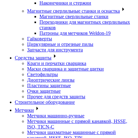
Наконечники и стержни
Магнитные сверлильные станки и оснастка
Магнитные сверлильные станки
Переходники для магнитных сверлильных
станков
Патроны для метчиков Weldon-19
Гайковерты
Циркулярные и отрезные пилы
Запчасти для инструмента
Средства защиты
Краги и перчатки сварщика
Маски сварщика и защитные щитки
Светофильтры
Диоптрические линзы
Пластины защитные
Очки защитные
Прочее для средств защиты
Строительное оборудование
Метчики
Метчики машинно-ручные
Метчики машинные с прямой канавкой, HSSE,
ISO, TICN-C
Метчики шахматные машинные с прямой
канавкой, HSSE, ISO, TIN