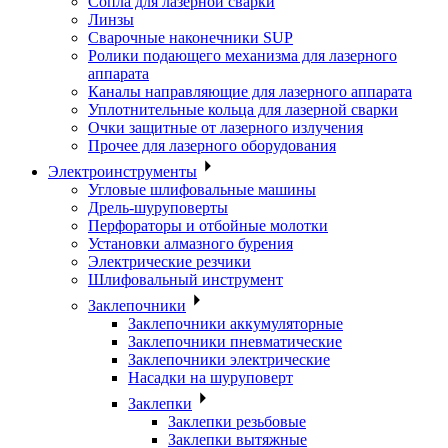
Сопла для лазерной сварки
Линзы
Сварочные наконечники SUP
Ролики подающего механизма для лазерного
аппарата
Каналы направляющие для лазерного аппарата
Уплотнительные кольца для лазерной сварки
Очки защитные от лазерного излучения
Прочее для лазерного оборудования
Электроинструменты
Угловые шлифовальные машины
Дрель-шуруповерты
Перфораторы и отбойные молотки
Установки алмазного бурения
Электрические резчики
Шлифовальный инструмент
Заклепочники
Заклепочники аккумуляторные
Заклепочники пневматические
Заклепочники электрические
Насадки на шуруповерт
Заклепки
Заклепки резьбовые
Заклепки вытяжные