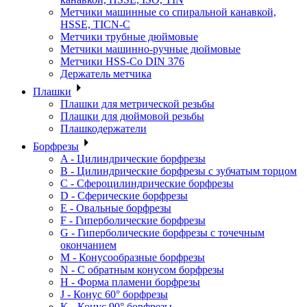
Метчики машинные со спиральной канавкой,
HSSE, TICN-C
Метчики трубные дюймовые
Метчики машинно-ручные дюймовые
Метчики HSS-Co DIN 376
Держатель метчика
Плашки
Плашки для метрической резьбы
Плашки для дюймовой резьбы
Плашкодержатели
Борфрезы
A - Цилиндрические борфрезы
B - Цилиндрические борфрезы с зубчатым торцом
C - Сфероцилиндрические борфрезы
D - Сферические борфрезы
E - Овальные борфрезы
F - Гиперболические борфрезы
G - Гиперболические борфрезы с точечным
окончанием
M - Конусообразные борфрезы
N - С обратным конусом борфрезы
H - Форма пламени борфрезы
J - Конус 60° борфрезы
K - Конус 90° борфрезы