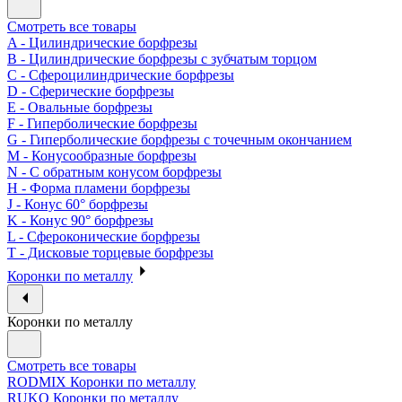
Смотреть все товары
A - Цилиндрические борфрезы
B - Цилиндрические борфрезы с зубчатым торцом
C - Сфероцилиндрические борфрезы
D - Сферические борфрезы
E - Овальные борфрезы
F - Гиперболические борфрезы
G - Гиперболические борфрезы с точечным окончанием
M - Конусообразные борфрезы
N - С обратным конусом борфрезы
H - Форма пламени борфрезы
J - Конус 60° борфрезы
K - Конус 90° борфрезы
L - Сфероконические борфрезы
T - Дисковые торцевые борфрезы
Коронки по металлу
Коронки по металлу
Смотреть все товары
RODMIX Коронки по металлу
RUKO Коронки по металлу