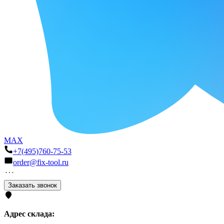
MAX
+7(495)760-75-53
order@fix-tool.ru
Заказать звонок
Адрес склада: