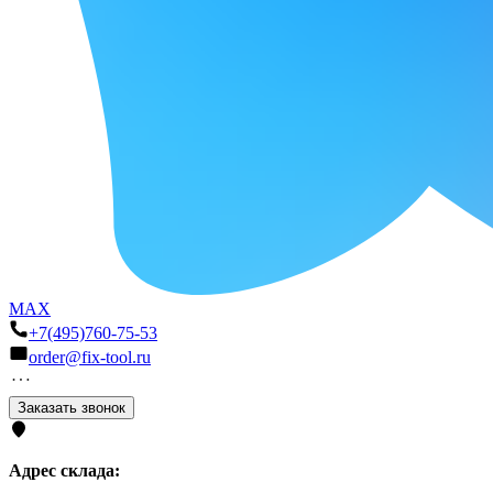
MAX
+7(495)760-75-53
order@fix-tool.ru
Заказать звонок
Адрес склада: